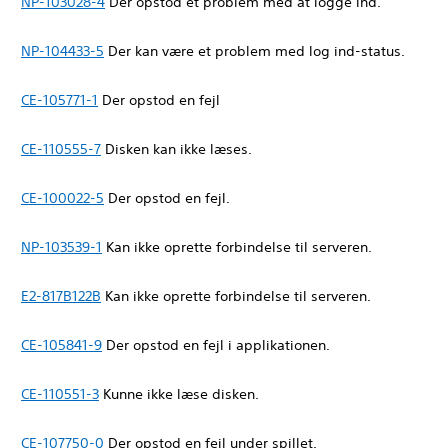
NP-103028-4
Der opstod et problem med at logge ind.
NP-104433-5
Der kan være et problem med log ind-status.
CE-105771-1
Der opstod en fejl
CE-110555-7
Disken kan ikke læses.
CE-100022-5
Der opstod en fejl.
NP-103539-1
Kan ikke oprette forbindelse til serveren.
E2-817B122B
Kan ikke oprette forbindelse til serveren.
CE-105841-9
Der opstod en fejl i applikationen.
CE-110551-3
Kunne ikke læse disken.
CE-107750-0
Der opstod en fejl under spillet.