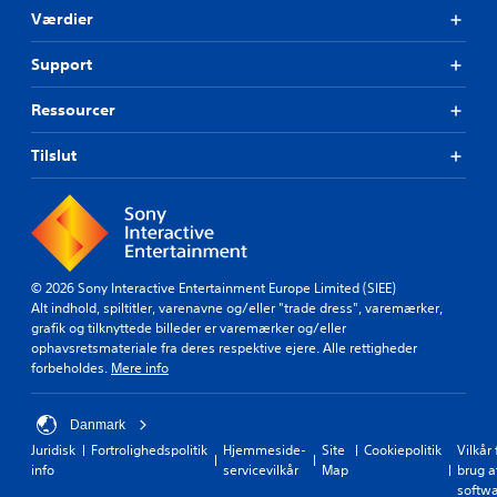
Værdier
Support
Ressourcer
Tilslut
© 2026 Sony Interactive Entertainment Europe Limited (SIEE)
Alt indhold, spiltitler, varenavne og/eller "trade dress", varemærker,
grafik og tilknyttede billeder er varemærker og/eller
ophavsretsmateriale fra deres respektive ejere. Alle rettigheder
forbeholdes.
Mere info
Danmark
Juridisk
Fortrolighedspolitik
Hjemmeside-
Site
Cookiepolitik
Vilkår 
info
servicevilkår
Map
brug a
softw