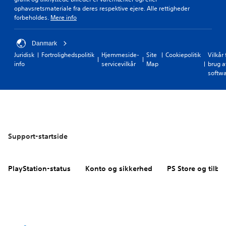
ophavsretsmateriale fra deres respektive ejere. Alle rettigheder
forbeholdes.
Mere info
Danmark
Juridisk
Fortrolighedspolitik
Hjemmeside-
Site
Cookiepolitik
Vilkår 
info
servicevilkår
Map
brug a
softw
Support-startside
PlayStation-status
Konto og sikkerhed
PS Store og tilba