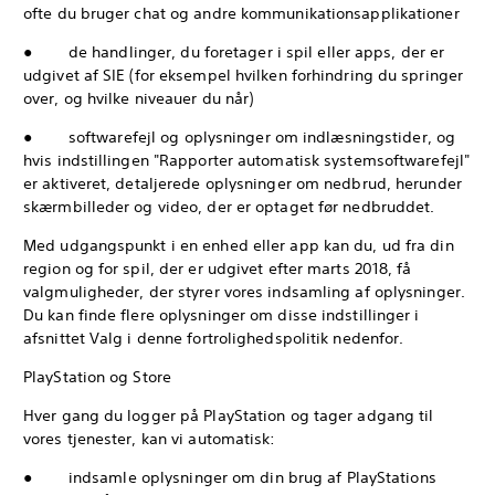
ofte du bruger chat og andre kommunikationsapplikationer
● de handlinger, du foretager i spil eller apps, der er
udgivet af SIE (for eksempel hvilken forhindring du springer
over, og hvilke niveauer du når)
● softwarefejl og oplysninger om indlæsningstider, og
hvis indstillingen "Rapporter automatisk systemsoftwarefejl"
er aktiveret, detaljerede oplysninger om nedbrud, herunder
skærmbilleder og video, der er optaget før nedbruddet.
Med udgangspunkt i en enhed eller app kan du, ud fra din
region og for spil, der er udgivet efter marts 2018, få
valgmuligheder, der styrer vores indsamling af oplysninger.
Du kan finde flere oplysninger om disse indstillinger i
afsnittet Valg i denne fortrolighedspolitik nedenfor.
PlayStation og Store
Hver gang du logger på PlayStation og tager adgang til
vores tjenester, kan vi automatisk:
● indsamle oplysninger om din brug af PlayStations