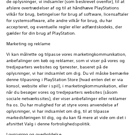
de oplysninger, vi indsamler (som beskrevet ovenfor), til at
afsløre overtrædelser af og til at håndhæve PlayStations
vilkår for brug, betingelser for brug af software, licensaftaler
for systemsoftware, alle andre vilkår for brug, du har
accepteret, og eventuelle regler eller adfærdskodeks, der
gælder for din brug af PlayStation.
Marketing og reklame
Vi kan målrette og tilpasse vores marketingkommunikation,
anbefalinger om køb og reklamer, som vi viser på vores og
tredjeparters websites og tjenester, baseret på de
oplysninger, vi har indsamlet om dig. Du vil måske bemærke
denne tilpasning i PlayStation Store (hvad enten det er via
konsol, website eller i spil), i marketingkommunikation, eller
når du besøger vores og tredjeparters websites (såsom
sociale netværkssites), der viser anbefalinger eller reklamer
fra os. Du har mulighed for at styre vores anvendelse af
oplysninger, vi har indsamlet om dig, til at tilpasse
markedsføringen til dig, og du kan få mere at vide om det i
afsnittet Valg i denne fortrolighedspolitik.
Lovgivning og overholdelse