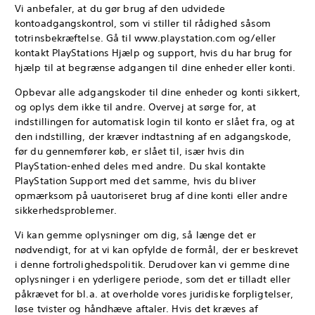
Vi anbefaler, at du gør brug af den udvidede
kontoadgangskontrol, som vi stiller til rådighed såsom
totrinsbekræftelse. Gå til www.playstation.com og/eller
kontakt PlayStations Hjælp og support, hvis du har brug for
hjælp til at begrænse adgangen til dine enheder eller konti.
Opbevar alle adgangskoder til dine enheder og konti sikkert,
og oplys dem ikke til andre. Overvej at sørge for, at
indstillingen for automatisk login til konto er slået fra, og at
den indstilling, der kræver indtastning af en adgangskode,
før du gennemfører køb, er slået til, især hvis din
PlayStation-enhed deles med andre. Du skal kontakte
PlayStation Support med det samme, hvis du bliver
opmærksom på uautoriseret brug af dine konti eller andre
sikkerhedsproblemer.
Vi kan gemme oplysninger om dig, så længe det er
nødvendigt, for at vi kan opfylde de formål, der er beskrevet
i denne fortrolighedspolitik. Derudover kan vi gemme dine
oplysninger i en yderligere periode, som det er tilladt eller
påkrævet for bl.a. at overholde vores juridiske forpligtelser,
løse tvister og håndhæve aftaler. Hvis det kræves af