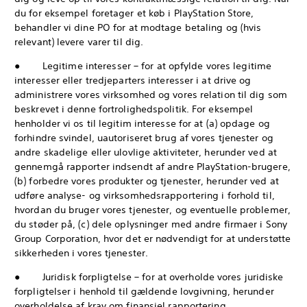
du for eksempel foretager et køb i PlayStation Store,
behandler vi dine PO for at modtage betaling og (hvis
relevant) levere varer til dig.
● Legitime interesser – for at opfylde vores legitime
interesser eller tredjeparters interesser i at drive og
administrere vores virksomhed og vores relation til dig som
beskrevet i denne fortrolighedspolitik. For eksempel
henholder vi os til legitim interesse for at (a) opdage og
forhindre svindel, uautoriseret brug af vores tjenester og
andre skadelige eller ulovlige aktiviteter, herunder ved at
gennemgå rapporter indsendt af andre PlayStation-brugere,
(b) forbedre vores produkter og tjenester, herunder ved at
udføre analyse- og virksomhedsrapportering i forhold til,
hvordan du bruger vores tjenester, og eventuelle problemer,
du støder på, (c) dele oplysninger med andre firmaer i Sony
Group Corporation, hvor det er nødvendigt for at understøtte
sikkerheden i vores tjenester.
● Juridisk forpligtelse – for at overholde vores juridiske
forpligtelser i henhold til gældende lovgivning, herunder
overholdelse af krav om finansiel rapportering.