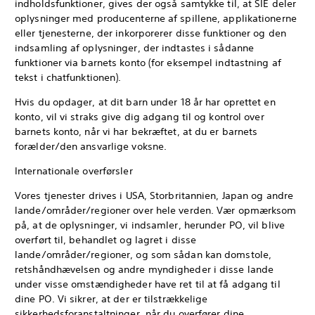
indholdsfunktioner, gives der også samtykke til, at SIE deler
oplysninger med producenterne af spillene, applikationerne
eller tjenesterne, der inkorporerer disse funktioner og den
indsamling af oplysninger, der indtastes i sådanne
funktioner via barnets konto (for eksempel indtastning af
tekst i chatfunktionen).
Hvis du opdager, at dit barn under 18 år har oprettet en
konto, vil vi straks give dig adgang til og kontrol over
barnets konto, når vi har bekræftet, at du er barnets
forælder/den ansvarlige voksne.
Internationale overførsler
Vores tjenester drives i USA, Storbritannien, Japan og andre
lande/områder/regioner over hele verden. Vær opmærksom
på, at de oplysninger, vi indsamler, herunder PO, vil blive
overført til, behandlet og lagret i disse
lande/områder/regioner, og som sådan kan domstole,
retshåndhævelsen og andre myndigheder i disse lande
under visse omstændigheder have ret til at få adgang til
dine PO. Vi sikrer, at der er tilstrækkelige
sikkerhedsforanstaltninger, når du overfører dine