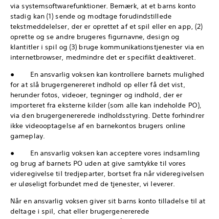
via systemsoftwarefunktioner. Bemærk, at et barns konto
stadig kan (1) sende og modtage forudindstillede
tekstmeddelelser, der er oprettet af et spil eller en app, (2)
oprette og se andre brugeres figurnavne, design og
klantitler i spil og (3) bruge kommunikationstjenester via en
internetbrowser, medmindre det er specifikt deaktiveret.
● En ansvarlig voksen kan kontrollere barnets mulighed
for at slå brugergenereret indhold op eller få det vist,
herunder fotos, videoer, tegninger og indhold, der er
importeret fra eksterne kilder (som alle kan indeholde PO),
via den brugergenererede indholdsstyring. Dette forhindrer
ikke videooptagelse af en barnekontos brugers online
gameplay.
● En ansvarlig voksen kan acceptere vores indsamling
og brug af barnets PO uden at give samtykke til vores
videregivelse til tredjeparter, bortset fra når videregivelsen
er uløseligt forbundet med de tjenester, vi leverer.
Når en ansvarlig voksen giver sit barns konto tilladelse til at
deltage i spil, chat eller brugergenererede