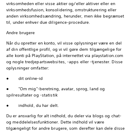
virksomheden eller visse aktier og/eller aktiver eller en
virksomhedsfusion, konsolidering, omstrukturering eller
anden virksomhedsændring, herunder, men ikke begrænset
til, under enhver due diligence-procedure.
Andre brugere
Når du opretter en konto, vil visse oplysninger være en del
af din offentlige profil, og vi vil gøre dem tilgængelige for
alle konti på PlayStation, på internettet via playstation.com
og nogle tredjepartswebsites, -apps eller -tjenester. Disse
oplysninger omfatter:
● dit online-id
● "Om mig"-beretning, avatar, sprog, land og
spilresultater og -statistik
● indhold, du har delt.
Du er ansvarlig for alt indhold, du deler via blogs og chat-
og meddelelsesfunktioner. Dette indhold vil være
tilgængeligt for andre brugere, som derefter kan dele disse