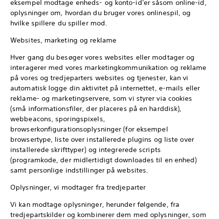
eksempel modtage enheds- og konto-id'er såsom online-id,
oplysninger om, hvordan du bruger vores onlinespil, og
hvilke spillere du spiller mod.
Websites, marketing og reklame
Hver gang du besøger vores websites eller modtager og
interagerer med vores marketingkommunikation og reklame
på vores og tredjeparters websites og tjenester, kan vi
automatisk logge din aktivitet på internettet, e-mails eller
reklame- og marketingservere, som vi styrer via cookies
(små informationsfiler, der placeres på en harddisk),
webbeacons, sporingspixels,
browserkonfigurationsoplysninger (for eksempel
browsertype, liste over installerede plugins og liste over
installerede skrifttyper) og integrerede scripts
(programkode, der midlertidigt downloades til en enhed)
samt personlige indstillinger på websites.
Oplysninger, vi modtager fra tredjeparter
Vi kan modtage oplysninger, herunder følgende, fra
tredjepartskilder og kombinerer dem med oplysninger, som