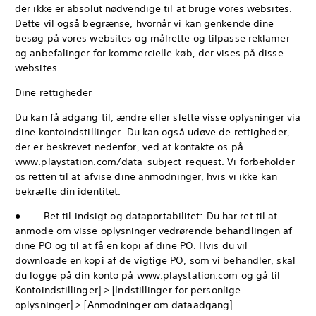
der ikke er absolut nødvendige til at bruge vores websites.
Dette vil også begrænse, hvornår vi kan genkende dine
besøg på vores websites og målrette og tilpasse reklamer
og anbefalinger for kommercielle køb, der vises på disse
websites.
Dine rettigheder
Du kan få adgang til, ændre eller slette visse oplysninger via
dine kontoindstillinger. Du kan også udøve de rettigheder,
der er beskrevet nedenfor, ved at kontakte os på
www.playstation.com/data-subject-request. Vi forbeholder
os retten til at afvise dine anmodninger, hvis vi ikke kan
bekræfte din identitet.
● Ret til indsigt og dataportabilitet: Du har ret til at
anmode om visse oplysninger vedrørende behandlingen af
dine PO og til at få en kopi af dine PO. Hvis du vil
downloade en kopi af de vigtige PO, som vi behandler, skal
du logge på din konto på www.playstation.com og gå til
Kontoindstillinger] > [Indstillinger for personlige
oplysninger] > [Anmodninger om dataadgang].