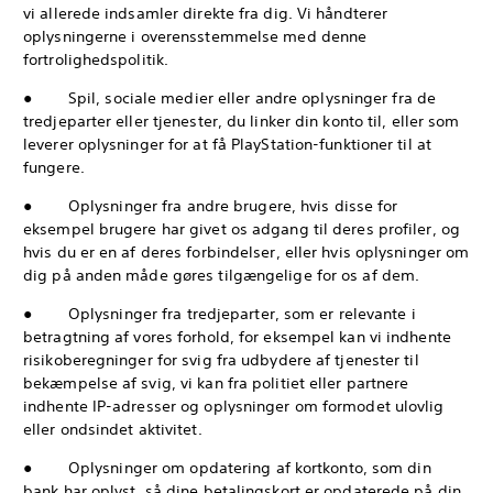
vi allerede indsamler direkte fra dig. Vi håndterer
oplysningerne i overensstemmelse med denne
fortrolighedspolitik.
● Spil, sociale medier eller andre oplysninger fra de
tredjeparter eller tjenester, du linker din konto til, eller som
leverer oplysninger for at få PlayStation-funktioner til at
fungere.
● Oplysninger fra andre brugere, hvis disse for
eksempel brugere har givet os adgang til deres profiler, og
hvis du er en af deres forbindelser, eller hvis oplysninger om
dig på anden måde gøres tilgængelige for os af dem.
● Oplysninger fra tredjeparter, som er relevante i
betragtning af vores forhold, for eksempel kan vi indhente
risikoberegninger for svig fra udbydere af tjenester til
bekæmpelse af svig, vi kan fra politiet eller partnere
indhente IP-adresser og oplysninger om formodet ulovlig
eller ondsindet aktivitet.
● Oplysninger om opdatering af kortkonto, som din
bank har oplyst, så dine betalingskort er opdaterede på din