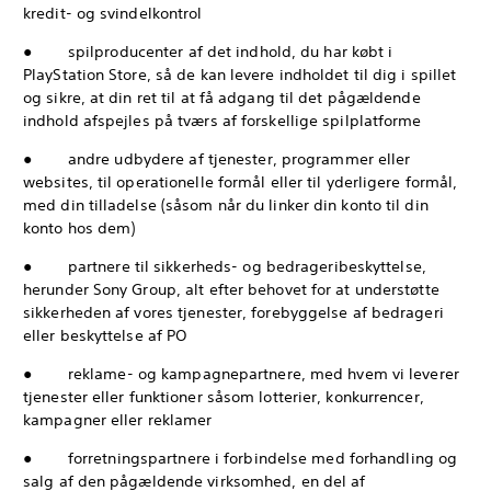
kredit- og svindelkontrol
● spilproducenter af det indhold, du har købt i
PlayStation Store, så de kan levere indholdet til dig i spillet
og sikre, at din ret til at få adgang til det pågældende
indhold afspejles på tværs af forskellige spilplatforme
● andre udbydere af tjenester, programmer eller
websites, til operationelle formål eller til yderligere formål,
med din tilladelse (såsom når du linker din konto til din
konto hos dem)
● partnere til sikkerheds- og bedrageribeskyttelse,
herunder Sony Group, alt efter behovet for at understøtte
sikkerheden af vores tjenester, forebyggelse af bedrageri
eller beskyttelse af PO
● reklame- og kampagnepartnere, med hvem vi leverer
tjenester eller funktioner såsom lotterier, konkurrencer,
kampagner eller reklamer
● forretningspartnere i forbindelse med forhandling og
salg af den pågældende virksomhed, en del af