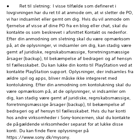
● Ret til sletning: I visse tilfælde som defineret i
lovgivningen har du ret til at anmode om, at vi sletter de PO,
vi har indsamlet eller gemt om dig. Hvis du vil anmode om
fjernelse af visse af dine PO fra en blog eller chat, skal du
kontakte os som beskrevet i afsnittet Kontakt os nedenfor.
Efter din anmodning om sletning skal du være opmærksom
på, at de oplysninger, vi indsamler om dig, kan stadig være
gemt af juridiske, regnskabsmæssige, forretningsmæssige
årsager (backup), til bekæmpelse af bedrageri og af hensyn
til fællesskabet. Du kan lukke din konto til PlayStation ved at
kontakte PlayStation support. Oplysninger, der indsamles fra
ældre spil og apps, bliver måske ikke integreret med
kontolukning. Efter din anmodning om kontolukning skal du
være opmærksom på, at de oplysninger, vi indsamler om
dig, kan stadig være gemt af juridiske, regnskabsmæssige,
forretningsmæssige årsager (backup), til bekæmpelse af
bedrageri og af hensyn til fællesskabet. Hvis du har konti
hos andre virksomheder i Sony-koncernen, skal du kontakte
de pågældende virksomheder separat for at lukke disse
konti. Du kan finde flere oplysninger på
https://www.sony.dk/mysony.