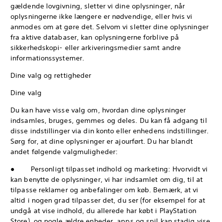
gældende lovgivning, sletter vi dine oplysninger, når
oplysningerne ikke længere er nødvendige, eller hvis vi
anmodes om at gøre det. Selvom vi sletter dine oplysninger
fra aktive databaser, kan oplysningerne forblive på
sikkerhedskopi- eller arkiveringsmedier samt andre
informationssystemer.
Dine valg og rettigheder
Dine valg
Du kan have visse valg om, hvordan dine oplysninger
indsamles, bruges, gemmes og deles. Du kan få adgang til
disse indstillinger via din konto eller enhedens indstillinger.
Sørg for, at dine oplysninger er ajourført. Du har blandt
andet følgende valgmuligheder:
● Personligt tilpasset indhold og marketing: Hvorvidt vi
kan benytte de oplysninger, vi har indsamlet om dig, til at
tilpasse reklamer og anbefalinger om køb. Bemærk, at vi
altid i nogen grad tilpasser det, du ser (for eksempel for at
undgå at vise indhold, du allerede har købt i PlayStation
Store), og nogle ældre enheder, apps og spil kan stadig vise