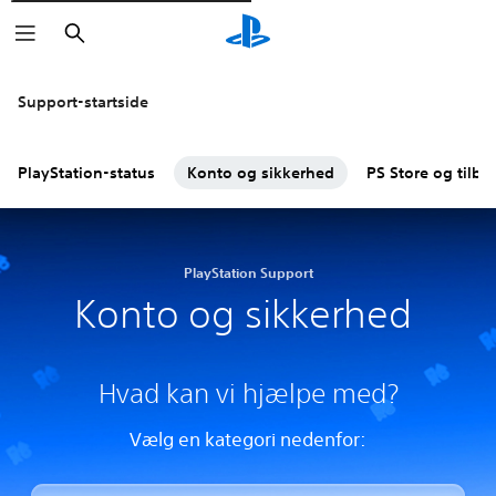
Søg
Support-startside
PlayStation-status
Konto og sikkerhed
PS Store og tilba
PlayStation Support
Konto og sikkerhed
Hvad kan vi hjælpe med?
Vælg en kategori nedenfor: