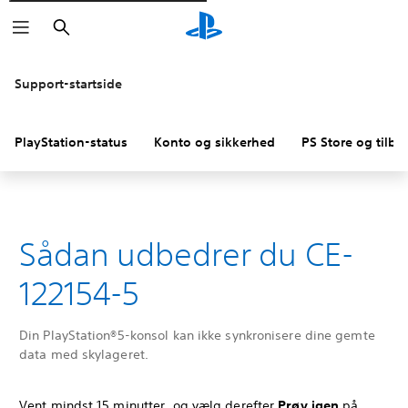
Søg
Support-startside
PlayStation-status
Konto og sikkerhed
PS Store og tilba
Sådan udbedrer du CE-
122154-5
Din PlayStation®5-konsol kan ikke synkronisere dine gemte
data med skylageret.
Vent mindst 15 minutter, og vælg derefter
Prøv igen
på