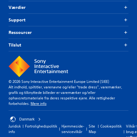
Værdier
Support
Ressourcer
Tilslut
© 2026 Sony Interactive Entertainment Europe Limited (SIEE)
Alt indhold, spiltitler, varenavne og/eller "trade dress", varemærker,
grafik og tilknyttede billeder er varemærker og/eller
ophavsretsmateriale fra deres respektive ejere. Alle rettigheder
forbeholdes.
Mere info
Danmark
Juridisk
Fortrolighedspolitik
Hjemmeside-
Site
Cookiepolitik
Vilkår 
info
servicevilkår
Map
brug a