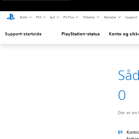
Butik
PS5
Spil
PS Plus
Tilbehør
Nyheder
Support
Support-startside
PlayStation-status
Konto og sikk
Såd
0
Der er en 
Kontro
forbi