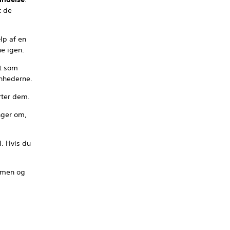
t de
lp af en
ne igen.
æt som
enhederne.
rter dem.
nger om,
l. Hvis du
ærmen og