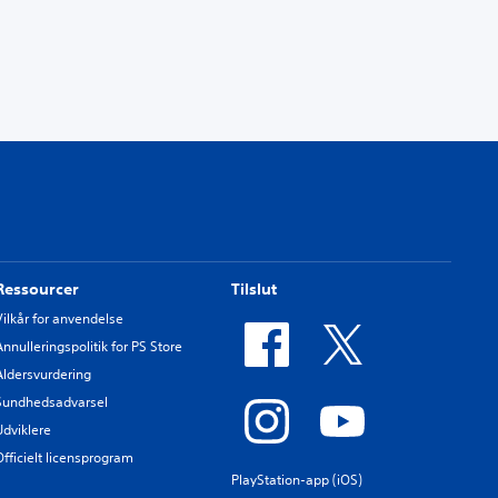
Ressourcer
Tilslut
Vilkår for anvendelse
Annulleringspolitik for PS Store
Aldersvurdering
Sundhedsadvarsel
Udviklere
Officielt licensprogram
PlayStation-app (iOS)