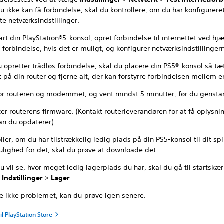
u ikke kan få forbindelse, skal du kontrollere, om du har konfigurere
te netværksindstillinger.
rt din PlayStation®5-konsol, opret forbindelse til internettet ved hjæ
 forbindelse, hvis det er muligt, og konfigurer netværksindstillinger
 opretter trådløs forbindelse, skal du placere din PS5®-konsol så t
 på din router og fjerne alt, der kan forstyrre forbindelsen mellem 
for routeren og modemmet, og vent mindst 5 minutter, før du gensta
er routerens firmware. (Kontakt routerleverandøren for at få oplysni
an du opdaterer).
ller, om du har tilstrækkelig ledig plads på din PS5-konsol til dit spi
ulighed for det, skal du prøve at downloade det.
u vil se, hvor meget ledig lagerplads du har, skal du gå til startsk
e
Indstillinger
>
Lager
.
te ikke problemet, kan du prøve igen senere.
l PlayStation Store