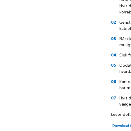
Hvis d
korrek
Gensta
kablet
Når du
muligt
Sluk 
Opdat
hvord
Kontro
har m
Hvis d
vælg
Løser det
Download ti