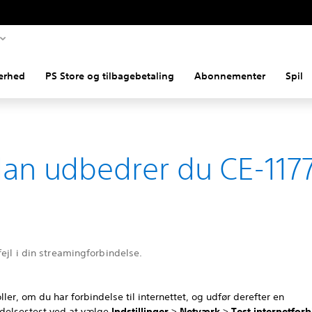
erhed
PS Store og tilbagebetaling
Abonnementer
Spil
an udbedrer du CE-117
fejl i din streamingforbindelse.
ller, om du har forbindelse til internettet, og udfør derefter en
ndelsestest ved at vælge
Indstillinger
>
Netværk
>
Test internetfor