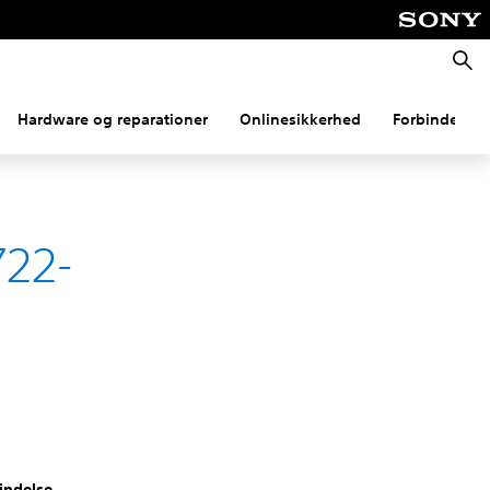
Søg
Hardware og reparationer
Onlinesikkerhed
Forbindelse
722-
bindelse
.