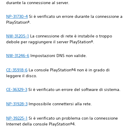
durante la connessione al server.
NP-31730-4
Si è verificato un errore durante la connessione a
PlayStation®.
NW-31205-1
La connessione di rete è instabile o troppo
debole per raggiungere il server PlayStation®.
NW-31246-6
Impostazioni DNS non valide.
CE-35918-6
La console PlayStation®4 non è in grado di
leggere il disco.
CE-36329-3
Si è verificato un errore del software di sistema.
NP-31928-3
Impossibile connettersi alla rete.
NP-39225-1
Si è verificato un problema con la connessione
Internet della console PlayStation®4.