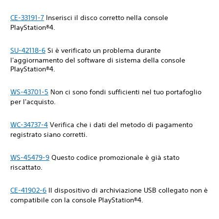
CE-33191-7
Inserisci il disco corretto nella console
PlayStation®4.
SU-42118-6
Si è verificato un problema durante
l'aggiornamento del software di sistema della console
PlayStation®4.
WS-43701-5
Non ci sono fondi sufficienti nel tuo portafoglio
per l'acquisto.
WC-34737-4
Verifica che i dati del metodo di pagamento
registrato siano corretti.
WS-45479-9
Questo codice promozionale è già stato
riscattato.
CE-41902-6
Il dispositivo di archiviazione USB collegato non è
compatibile con la console PlayStation®4.