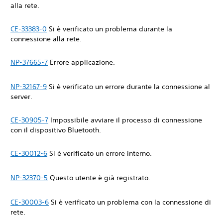
alla rete.
CE-33383-0
Si è verificato un problema durante la
connessione alla rete.
NP-37665-7
Errore applicazione.
NP-32167-9
Si è verificato un errore durante la connessione al
server.
CE-30905-7
Impossibile avviare il processo di connessione
con il dispositivo Bluetooth.
CE-30012-6
Si è verificato un errore interno.
NP-32370-5
Questo utente è già registrato.
CE-30003-6
Si è verificato un problema con la connessione di
rete.