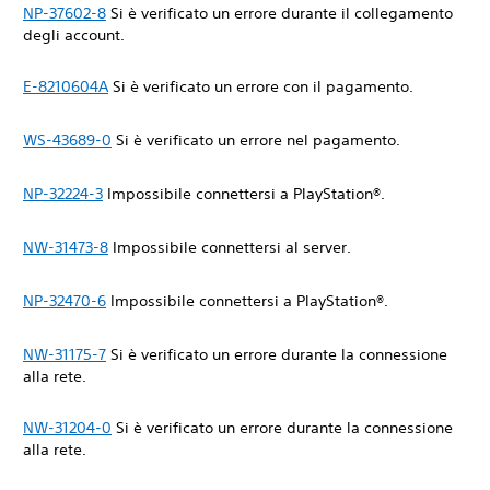
NP-37602-8
Si è verificato un errore durante il collegamento
degli account.
E-8210604A
Si è verificato un errore con il pagamento.
WS-43689-0
Si è verificato un errore nel pagamento.
NP-32224-3
Impossibile connettersi a PlayStation®.
NW-31473-8
Impossibile connettersi al server.
NP-32470-6
Impossibile connettersi a PlayStation®.
NW-31175-7
Si è verificato un errore durante la connessione
alla rete.
NW-31204-0
Si è verificato un errore durante la connessione
alla rete.