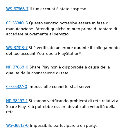
WS-37368-7
Il tuo account è stato sospeso.
CE-35340-5
Questo servizio potrebbe essere in fase di
manutenzione. Attendi qualche minuto prima di tentare di
accedere nuovamente al servizio.
WS-37313-7
Si è verificato un errore durante il collegamento
del tuo account YouTube a PlayStation®.
NP-37668-0
Share Play non è disponibile a causa della
qualità della connessione di rete.
CE-35327-0
Impossibile connettersi al server.
NP-38497-1
Si stanno verificando problemi di rete relativi a
Share Play. Ciò potrebbe essere dovuto alla velocità della
rete.
WS-36812-0
Impossibile partecipare a un party.