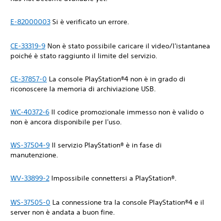
E-82000003
Si è verificato un errore.
CE-33319-9
Non è stato possibile caricare il video/l'istantanea
poiché è stato raggiunto il limite del servizio.
CE-37857-0
La console PlayStation®4 non è in grado di
riconoscere la memoria di archiviazione USB.
WC-40372-6
Il codice promozionale immesso non è valido o
non è ancora disponibile per l'uso.
WS-37504-9
Il servizio PlayStation® è in fase di
manutenzione.
WV-33899-2
Impossibile connettersi a PlayStation®.
WS-37505-0
La connessione tra la console PlayStation®4 e il
server non è andata a buon fine.