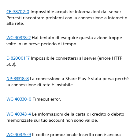
CE-38702-0
Impossibile acquisire informazioni dal server.
Potresti riscontrare problemi con la connessione a Internet o
alla rete.
WC-40378-2
Hai tentato di eseguire questa azione troppe
volte in un breve periodo di tempo.
E-820001F7
Impossibile connettersi al server (errore HTTP
503).
NP-33318-8
La connessione a Share Play è stata persa perché
la connessione di rete è instabile.
WC-40330-0
Timeout error.
WC-40343-4
Le informazioni della carta di credito o debito
memorizzate sul tuo account non sono valide.
WC-40375-9
Il codice promozionale inserito non è ancora