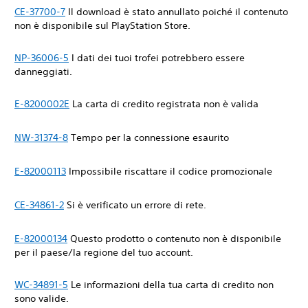
CE-37700-7
Il download è stato annullato poiché il contenuto
non è disponibile sul PlayStation Store.
NP-36006-5
I dati dei tuoi trofei potrebbero essere
danneggiati.
E-8200002E
La carta di credito registrata non è valida
NW-31374-8
Tempo per la connessione esaurito
E-82000113
Impossibile riscattare il codice promozionale
CE-34861-2
Si è verificato un errore di rete.
E-82000134
Questo prodotto o contenuto non è disponibile
per il paese/la regione del tuo account.
WC-34891-5
Le informazioni della tua carta di credito non
sono valide.