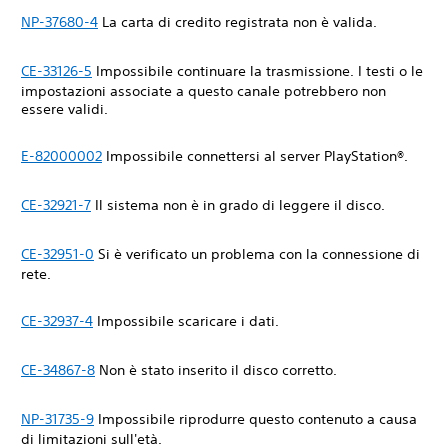
NP-37680-4
La carta di credito registrata non è valida.
CE-33126-5
Impossibile continuare la trasmissione. I testi o le
impostazioni associate a questo canale potrebbero non
essere validi.
E-82000002
Impossibile connettersi al server PlayStation®.
CE-32921-7
Il sistema non è in grado di leggere il disco.
CE-32951-0
Si è verificato un problema con la connessione di
rete.
CE-32937-4
Impossibile scaricare i dati.
CE-34867-8
Non è stato inserito il disco corretto.
NP-31735-9
Impossibile riprodurre questo contenuto a causa
di limitazioni sull'età.