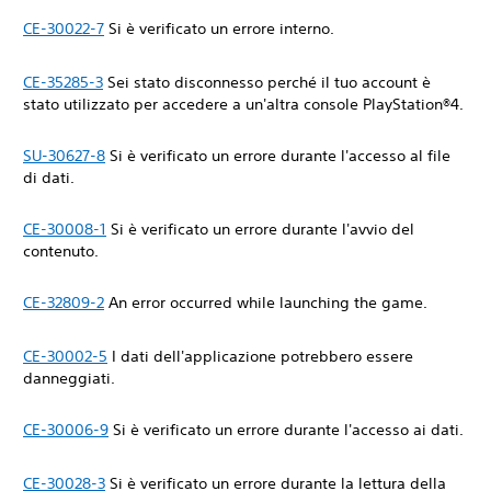
CE-30022-7
Si è verificato un errore interno.
CE-35285-3
Sei stato disconnesso perché il tuo account è
stato utilizzato per accedere a un'altra console PlayStation®4.
SU-30627-8
Si è verificato un errore durante l'accesso al file
di dati.
CE-30008-1
Si è verificato un errore durante l'avvio del
contenuto.
CE-32809-2
An error occurred while launching the game.
CE-30002-5
I dati dell'applicazione potrebbero essere
danneggiati.
CE-30006-9
Si è verificato un errore durante l'accesso ai dati.
CE-30028-3
Si è verificato un errore durante la lettura della