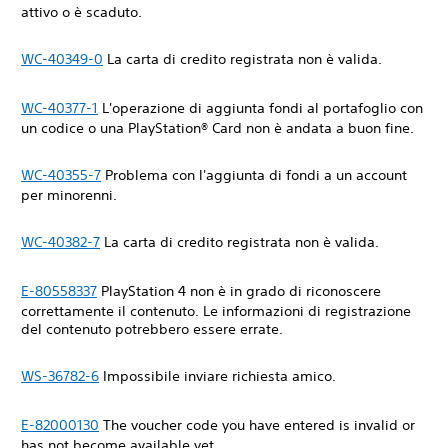
attivo o è scaduto.
WC-40349-0
La carta di credito registrata non è valida.
WC-40377-1
L'operazione di aggiunta fondi al portafoglio con
un codice o una PlayStation® Card non è andata a buon fine.
WC-40355-7
Problema con l'aggiunta di fondi a un account
per minorenni.
WC-40382-7
La carta di credito registrata non è valida.
E-80558337
PlayStation 4 non è in grado di riconoscere
correttamente il contenuto. Le informazioni di registrazione
del contenuto potrebbero essere errate.
WS-36782-6
Impossibile inviare richiesta amico.
E-82000130
The voucher code you have entered is invalid or
has not become available yet.