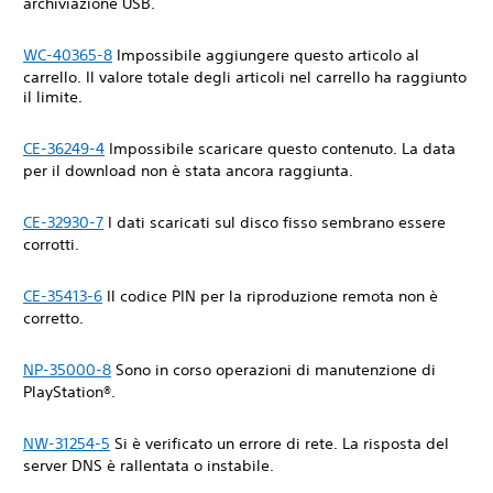
archiviazione USB.
WC-40365-8
Impossibile aggiungere questo articolo al
carrello. Il valore totale degli articoli nel carrello ha raggiunto
il limite.
CE-36249-4
Impossibile scaricare questo contenuto. La data
per il download non è stata ancora raggiunta.
CE-32930-7
I dati scaricati sul disco fisso sembrano essere
corrotti.
CE-35413-6
Il codice PIN per la riproduzione remota non è
corretto.
NP-35000-8
Sono in corso operazioni di manutenzione di
PlayStation®.
NW-31254-5
Si è verificato un errore di rete. La risposta del
server DNS è rallentata o instabile.