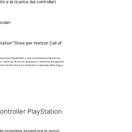
 e la ricarica del controller)
colari
tation™Store per Horizon Call of
account per PlayStation e una connessione Internet ad
r i minori di 18 anni è necessario il consenso dei genitori.
ti a termini d'uso e a limitazioni a seconda della lingua
controller PlayStation
 la prossima avventura in nuovi