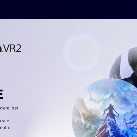
E
rderai per
are
e
centro