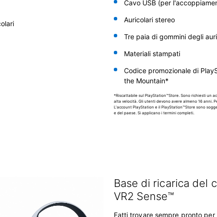
Cavo USB (per l'accoppiamento
Auricolari stereo
olari
Tre paia di gommini degli auri
Materiali stampati
Codice promozionale di PlayS
the Mountain*
*Riscattabile sul PlayStation™Store. Sono richiesti un 
alta velocità. Gli utenti devono avere almeno 16 anni. Pe
L'account PlayStation e il PlayStation™Store sono sogget
e del paese. Si applicano i termini completi.
Base di ricarica del 
VR2 Sense™
Fatti trovare sempre pronto per