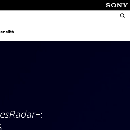
Cerca
ionalità
:
esRadar+
5