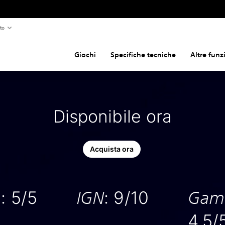
to
Giochi
Specifiche tecniche
Altre funz
Disponibile ora
Acquista ora
: 5/5
: 9/10
h
IGN
Gam
4,5/