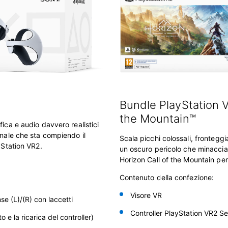
Bundle PlayStation V
the Mountain™
ica e audio davvero realistici
onale che sta compiendo il
Scala picchi colossali, fronteg
yStation VR2.
un oscuro pericolo che minaccia 
Horizon Call of the Mountain per
Contenuto della confezione:
Visore VR
ense
(L)/(R) con laccetti
Controller PlayStation VR2 S
e la ricarica del controller)