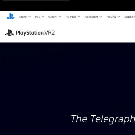
Store
PS5
Giochi
PS Plus
Accessori
Novità
Suppor
The Telegrap