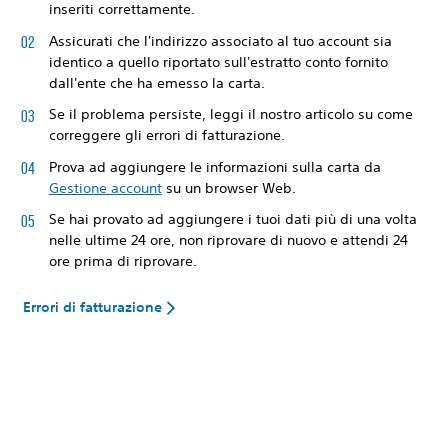
inseriti correttamente.
Assicurati che l'indirizzo associato al tuo account sia
identico a quello riportato sull'estratto conto fornito
dall'ente che ha emesso la carta.
Se il problema persiste, leggi il nostro articolo su come
correggere gli errori di fatturazione.
Prova ad aggiungere le informazioni sulla carta da
Gestione account
su un browser Web.
Se hai provato ad aggiungere i tuoi dati più di una volta
nelle ultime 24 ore, non riprovare di nuovo e attendi 24
ore prima di riprovare.
Errori di fatturazione