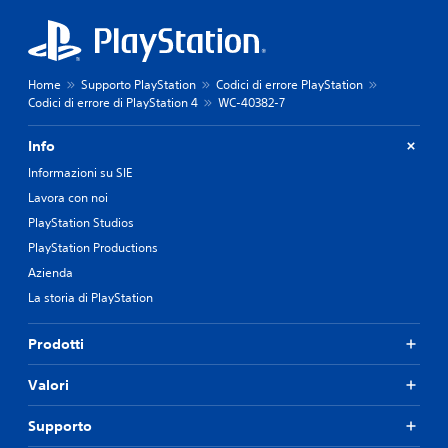
Home
Supporto PlayStation
Codici di errore PlayStation
Codici di errore di PlayStation 4
WC-40382-7
Info
Informazioni su SIE
Lavora con noi
PlayStation Studios
PlayStation Productions
Azienda
La storia di PlayStation
Prodotti
Valori
Supporto