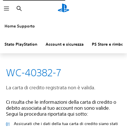
Cerca
Home Supporto
Stato PlayStation
Account e sicurezza
PS Store e rimbors
WC-40382-7
La carta di credito registrata non è valida.
Ci risulta che le informazioni della carta di credito o
debito associata al tuo account non sono valide.
Segui la procedura riportata qui sotto:
Assicurati che i dati della tua carta di credito siano stati