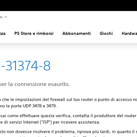
to
zza
PS Store e rimborsi
Abbonamenti
Giochi
Hardwar
-31374-8
er la connessione esaurito.
a che le impostazioni del firewall sul tuo router o punto di accesso n
no le porte UDP 3478 e 3479.
sai come effettuare questa verifica, contatta il produttore del router 
re di servizi Internet ("ISP") per ricevere assistenza.
to non dovesse risolvere il problema, riprova più tardi, in quanto il 