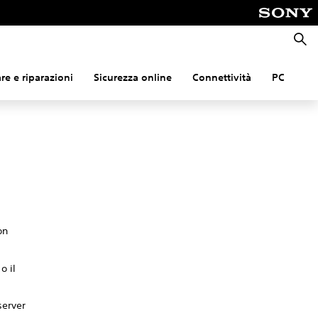
Cerca
e e riparazioni
Sicurezza online
Connettività
PC
on
o il
server