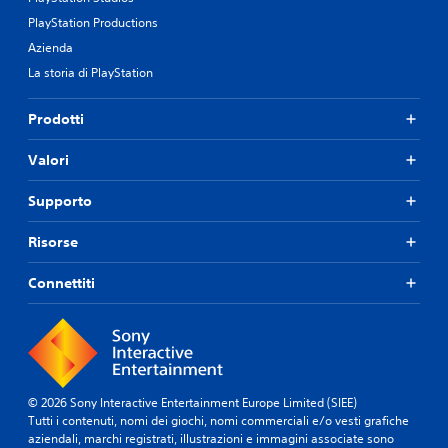
PlayStation Productions
Azienda
La storia di PlayStation
Prodotti
Valori
Supporto
Risorse
Connettiti
© 2026 Sony Interactive Entertainment Europe Limited (SIEE)
Tutti i contenuti, nomi dei giochi, nomi commerciali e/o vesti grafiche
aziendali, marchi registrati, illustrazioni e immagini associate sono