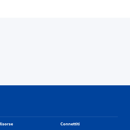
Risorse
Connettiti