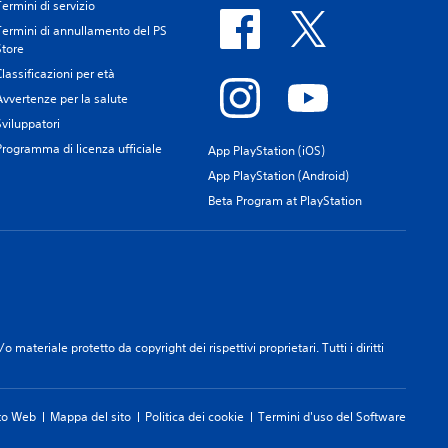
Termini di servizio
Termini di annullamento del PS
Store
Classificazioni per età
Avvertenze per la salute
Sviluppatori
Programma di licenza ufficiale
App PlayStation (iOS)
App PlayStation (Android)
Beta Program at PlayStation
materiale protetto da copyright dei rispettivi proprietari. Tutti i diritti
ito Web
Mappa del sito
Politica dei cookie
Termini d'uso del Software