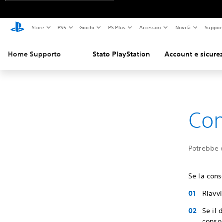
Store
PS5
Giochi
PS Plus
Accessori
Novità
Suppor
Home Supporto
Stato PlayStation
Account e sicure
Com
Potrebbe e
Se la cons
Riavv
Se il 
conso