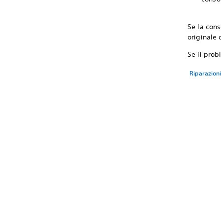
Se la cons
originale 
Se il prob
Riparazioni