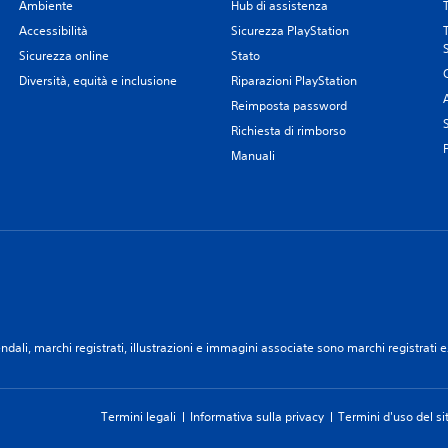
Ambiente
Hub di assistenza
Accessibilità
Sicurezza PlayStation
Sicurezza online
Stato
Diversità, equità e inclusione
Riparazioni PlayStation
Reimposta password
Richiesta di rimborso
Manuali
ali, marchi registrati, illustrazioni e immagini associate sono marchi registrati e/o 
Termini legali
Informativa sulla privacy
Termini d'uso del s