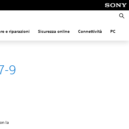
Cerca
e e riparazioni
Sicurezza online
Connettività
PC
7-9
on la