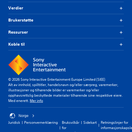
Verdier
Brukerstøtte
Ressurser
Koble til
© 2026 Sony Interactive Entertainment Europe Limited (SIEE)
Alt av innhold, spilltitler, handelsnavn og/eller særpreg, varemerker,
illustrasjoner og tilhørende bilder er varemerker og/eller
opphavsrettslig beskyttede materialer tilhørende sine respektive eiere.
Med enerett.
Mer info
Norge
Juridisk
Personvernerklæring
Bruksvilkår
Sidekart
Retningslinjer for
for
informasjonskapsl