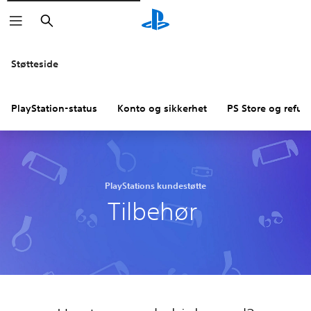
Søk
Støtteside
PlayStation-status
Konto og sikkerhet
PS Store og refus
PlayStations kundestøtte
Tilbehør