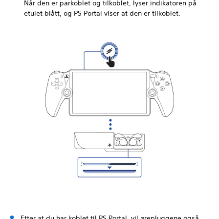
Når den er parkoblet og tilkoblet, lyser indikatoren på
etuiet blått, og PS Portal viser at den er tilkoblet.
Etter at du har koblet til PS Portal, vil ørepluggene også