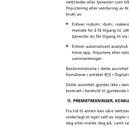
nettsteder eller tjenester som til
finjustering eller validering av A
bruk) av:
Enhver «robot», «bot», «søker
metode for å få tilgang til, ut
tjenester du får tilgang til via
Enhver automatisert analytisk 
trene opp, finjustere eller va
sammenhenger.
Bestemmelsene i dette avsnittet 
formålene i artikkel 4(3) i Digit
Dette avsnittet gjelder ikke i de
kontrakt i henhold til gjeldende 
11. PREMIETREKNINGER, KON
Fra tid til annen kan våre netts
underlagt et eget sett av regler o
deg eller melde deg på, samt se