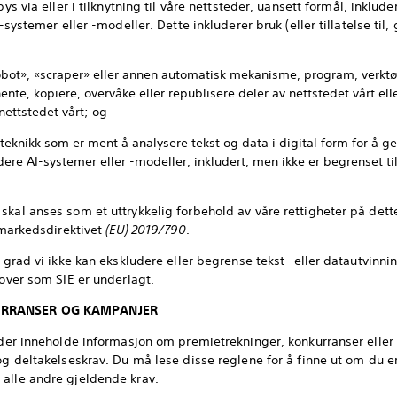
bys via eller i tilknytning til våre nettsteder, uansett formål, inklude
I-systemer eller -modeller. Dette inkluderer bruk (eller tillatelse til
obot», «scraper» eller annen automatisk mekanisme, program, verktøy
hente, kopiere, overvåke eller republisere deler av nettstedet vårt ell
 nettstedet vårt; og
teknikk som er ment å analysere tekst og data i digital form for å ge
lidere AI-systemer eller -modeller, inkludert, men ikke er begrenset t
skal anses som et uttrykkelig forbehold av våre rettigheter på dett
almarkedsdirektivet
(EU) 2019/790
.
n grad vi ikke kan ekskludere eller begrense tekst- eller datautvinn
lover som SIE er underlagt.
KURRANSER OG KAMPANJER
teder inneholde informasjon om premietrekninger, konkurranser ell
g deltakelseskrav. Du må lese disse reglene for å finne ut om du er k
 alle andre gjeldende krav.