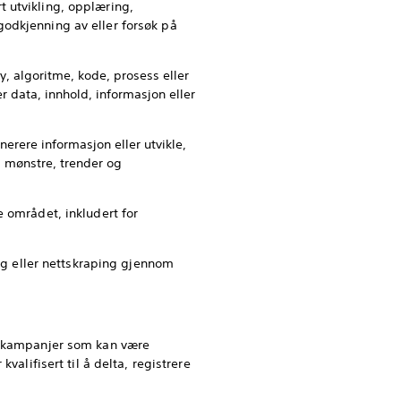
rt utvikling, opplæring,
, godkjenning av eller forsøk på
, algoritme, kode, prosess eller
er data, innhold, informasjon eller
nerere informasjon eller utvikle,
il mønstre, trender og
e området, inkludert for
ing eller nettskraping gjennom
er kampanjer som kan være
valifisert til å delta, registrere