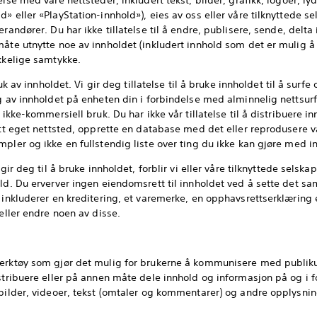
else med våre nettsteder, inkludert tekst, bilder, grafikk, logoer, l
» eller «PlayStation-innhold»), eies av oss eller våre tilknyttede se
randører. Du har ikke tillatelse til å endre, publisere, sende, delta 
åte utnytte noe av innholdet (inkludert innhold som det er mulig å 
ykkelige samtykke.
ruk av innholdet. Vi gir deg tillatelse til å bruke innholdet til å surf
g av innholdet på enheten din i forbindelse med alminnelig nettsurfin
 ikke-kommersiell bruk. Du har ikke vår tillatelse til å distribuere i
ditt eget nettsted, opprette en database med det eller reprodusere v
pler og ikke en fullstendig liste over ting du ikke kan gjøre med in
gir deg til å bruke innholdet, forblir vi eller våre tilknyttede selskap
ld. Du erverver ingen eiendomsrett til innholdet ved å sette det sa
i inkluderer en kreditering, et varemerke, en opphavsrettserklæring 
 eller endre noen av disse.
verktøy som gjør det mulig for brukerne å kommunisere med publik
istribuere eller på annen måte dele innhold og informasjon på og i 
 bilder, videoer, tekst (omtaler og kommentarer) og andre opplysning