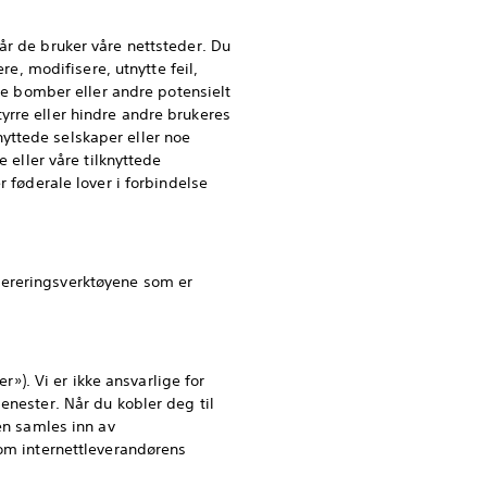
år de bruker våre nettsteder. Du
re, modifisere, utnytte feil,
lte bomber eller andre potensielt
yrre eller hindre andre brukeres
knyttede selskaper eller noe
 eller våre tilknyttede
r føderale lover i forbindelse
ereringsverktøyene som er
r»). Vi er ikke ansvarlige for
enester. Når du kobler deg til
nen samles inn av
nom internettleverandørens