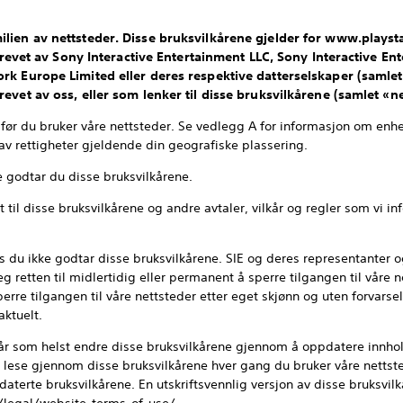
lien av nettsteder. Disse bruksvilkårene gjelder for www.playstat
r drevet av Sony Interactive Entertainment LLC, Sony Interactive En
rk Europe Limited eller deres respektive datterselskaper (samlet «
revet av oss, eller som lenker til disse bruksvilkårene (samlet «n
 før du bruker våre nettsteder. Se vedlegg A for informasjon om enhe
v rettigheter gjeldende din geografiske plassering.
 godtar du disse bruksvilkårene.
et til disse bruksvilkårene og andre avtaler, vilkår og regler som vi i
is du ikke godtar disse bruksvilkårene. SIE og deres representanter 
g retten til midlertidig eller permanent å sperre tilgangen til våre n
perre tilgangen til våre nettsteder etter eget skjønn og uten forvarse
aktuelt.
når som helst endre disse bruksvilkårene gjennom å oppdatere innho
 å lese gjennom disse bruksvilkårene hver gang du bruker våre nettst
terte bruksvilkårene. En utskriftsvennlig versjon av disse bruksvilk