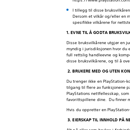
https://www.playstation.com
I tillegg til disse bruksvilkå
Dersom et vilkår og/eller en m
spesifikke vilkårene for nettst
1. EVNE TIL Å GODTA BRUKSVI
Disse bruksvilkårene utgjør en j
myndig i jurisdiksjonen hvor du er
full rettslig handleevne og kompe
disse bruksvilkårene, og til å ov
2. BRUKERE MED OG UTEN KO
Du trenger ikke en PlayStation-ko
tilgang til flere av funksjonene p
PlayStations nettfellesskap, som 
favorittspillene dine. Du finner
Hvis du oppretter en PlayStation
3. EIERSKAP TIL INNHOLD PÅ 