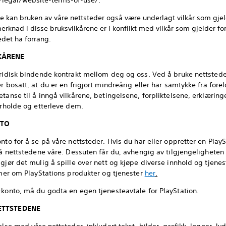
/legal/website-terms-of-use/.
rene kan bruken av våre nettsteder også være underlagt vilkår som gje
erknad i disse bruksvilkårene er i konflikt med vilkår som gjelder fo
edet ha forrang.
LKÅRENE
uridisk bindende kontrakt mellom deg og oss. Ved å bruke nettstede
 bosatt, at du er en frigjort mindreårig eller har samtykke fra forel
tanse til å inngå vilkårene, betingelsene, forpliktelsene, erklæring
erholde og etterleve dem.
NTO
nto for å se på våre nettsteder. Hvis du har eller oppretter en PlaySt
å nettstedene våre. Dessuten får du, avhengig av tilgjengeligheten i 
gjør det mulig å spille over nett og kjøpe diverse innhold og tjenest
 mer om PlayStations produkter og tjenester
her
.
-konto, må du godta en egen tjenesteavtale for PlayStation.
NETTSTEDENE