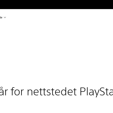
te
år for nettstedet PlayS