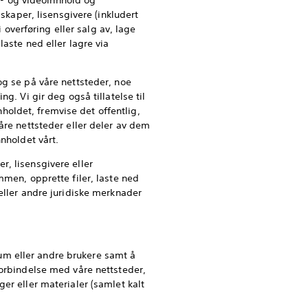
yd- og videoinnhold og
lskaper, lisensgivere (inkludert
i overføring eller salg av, lage
laste ned eller lagre via
e og se på våre nettsteder, noe
g. Vi gir deg også tillatelse til
nnholdet, fremvise det offentlig,
åre nettsteder eller deler av dem
nholdet vårt.
er, lisensgivere eller
mmen, opprette filer, laste ned
eller andre juridiske merknader
um eller andre brukere samt å
forbindelse med våre nettsteder,
er eller materialer (samlet kalt