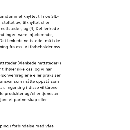
e omdømmet knyttet til noe SIE-
støttet av, tilknyttet eller
nettsteder; og (4) Det lenkede
ndlinger, være injurierende,
 Det lenkede nettstedet må ikke
ning fra oss. Vi forbeholder oss
nettsteder («lenkede nettsteder»)
tilhører ikke oss, og vi har
ersonvernreglene eller praksisen
ingsansvar som måtte oppstå som
ar. Ingenting i disse vilkårene
le produkter og/eller tjenester
jøre et partnerskap eller
raping i forbindelse med våre