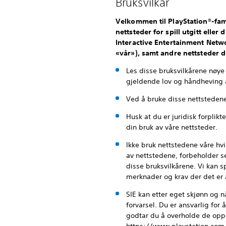
Bruksvilkår
Velkommen til PlayStation®-fami
nettsteder for spill utgitt elle
Interactive Entertainment Netwo
«vår»), samt andre nettsteder d
Les disse bruksvilkårene nøye
gjeldende lov og håndheving a
Ved å bruke disse nettstedene
Husk at du er juridisk forplikt
din bruk av våre nettsteder.
Ikke bruk nettstedene våre hv
av nettstedene, forbeholder se
disse bruksvilkårene. Vi kan s
merknader og krav der det er 
SIE kan etter eget skjønn og 
forvarsel. Du er ansvarlig for
godtar du å overholde de oppda