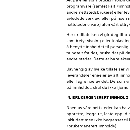
Alt på eller som brukes i forbind
programvare (samlet kalt «innhold
andre nettstedsbrukere) eller leve
avledede verk av, eller på noen m
nettstedene våre) uten vårt uttr
Her er tillatelsen vi gir deg til b
som betyr visning eller innlastin
å benytte innholdet til personlig,
ta betalt for det, bruke det på 
andre steder. Dette er bare eksem
Uavhengig av hvilke tillatelser vi 
leverandører eneeier av alt innho
eller lagre noe av det. Dersom v
på innholdet, skal du ikke fjerne
4. BRUKERGENERERT INNHOLD
Noen av våre nettsteder kan ha 
opprette, legge ut, laste opp, d
inkludert men ikke begrenset til
«brukergenerert innhold»).