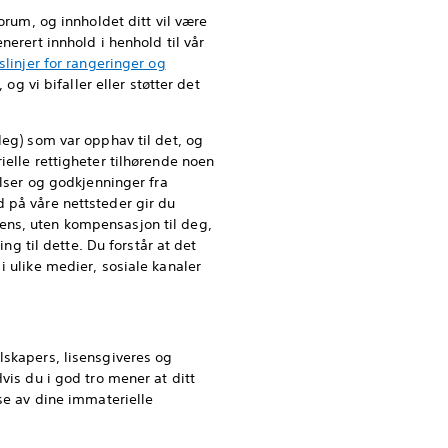
orum, og innholdet ditt vil være
nerert innhold i henhold til vår
slinjer for rangeringer og
og vi bifaller eller støtter det
deg) som var opphav til det, og
ielle rettigheter tilhørende noen
elser og godkjenninger fra
d på våre nettsteder gir du
lisens, uten kompensasjon til deg,
ng til dette. Du forstår at det
i ulike medier, sosiale kanaler
lskapers, lisensgiveres og
vis du i god tro mener at ditt
lse av dine immaterielle