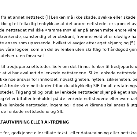
R
r fra et annet nettsted: (1) Lenken må ikke skade, svekke eller skad
kke gi et feilaktig inntrykk av at det andre nettstedet er sponset av, 
ede nettstedet må ikke «ramme inn» eller på annen måte endre våre 
 krenkende, uanstendig eller obskønt, fremme vold eller ulovlige ha
 anses som upassende, hvilket vi avgjør etter eget skjønn; og (5)
 av våre logoer, som en del av lenken uten skriftlig forhåndsgodkjen
llatelser uten forvarsel.
r til tredjepartsnettsteder. Selv om det finnes lenker til tredjeparts
t at vi har evaluert de lenkede nettstedene. Slike lenkede nettsteder 
ikke noe ansvar for innholdet, nøyaktigheten, nytten, sikkerheten, p
ed å bruke våre nettsteder fritar du uttrykkelig SIE for alt erstatn
steder. Tilgang til og bruk av lenkede nettsteder skjer på eget ansv
og/eller bifaller innholdet på de lenkede nettstedene eller eventuel
ke lenkede nettsteder. Ingenting i disse vilkårene skal anses å utg
de lenkede nettstedene og SIE.
ATAUTVINNING ELLER AI-TRENING
e for, godkjenne eller tillate tekst- eller datautvinning eller nettsk