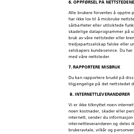
6. OPPFØRSEL PÅ NETTSTEDEN
Alle brukere forventes å opptre
har ikke lov til å misbruke nettst
sårbarheter eller utilsiktede fun
skadelige dataprogrammer på våre
bruk av våre nettsteder eller kren
tredjepartsselskap falske eller u
selskapers kundeservice. Du har i
med våre nettsteder.
7. RAPPORTERE MISBRUK
Du kan rapportere brudd på diss
tilgjengelige på det nettstedet 
8. INTERNETTLEVERANDØRER
Vi er ikke tilknyttet noen interne
noen kostnader, skader eller per
internett, sender du informasjon 
internettleverandøren og deles i
brukeravtale, vilkår og personver