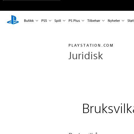
Butikk
PS5
Spill
PS Plus
Tilbehør
Nyheter
Støt
PLAYSTATION.COM
Juridisk
Bruksvilk