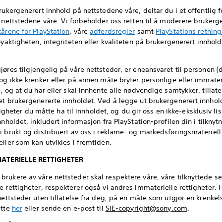
rukergenerert innhold på nettstedene våre, deltar du i et offentlig f
 nettstedene våre. Vi forbeholder oss retten til å moderere brukerge
kårene for PlayStation
, våre
adferdsregler
samt
PlayStations retning
øyaktigheten, integriteten eller kvaliteten på brukergenerert innhold, 
jøres tilgjengelig på våre nettsteder, er eneansvaret til personen (
og ikke krenker eller på annen måte bryter personlige eller immater
, og at du har eller skal innhente alle nødvendige samtykker, tillat
et brukergenererte innholdet. Ved å legge ut brukergenerert innhol
ettigheter du måtte ha til innholdet, og du gir oss en ikke-eksklusiv 
nholdet, inkludert informasjon fra PlayStation-profilen din i tilknytni
 brukt og distribuert av oss i reklame- og markedsføringsmateriell 
ller som kan utvikles i fremtiden.
MATERIELLE RETTIGHETER
rukere av våre nettsteder skal respektere våre, våre tilknyttede se
 rettigheter, respekterer også vi andres immaterielle rettigheter. H
nettsteder uten tillatelse fra deg, på en måte som utgjør en krenke
ette
her
eller sende en e-post til
SIE-copyright@sony.com
.