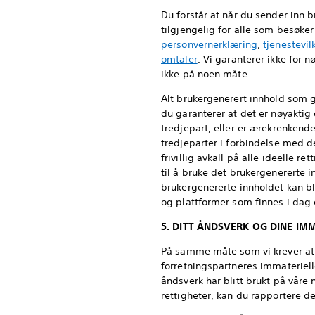
Du forstår at når du sender inn b
tilgjengelig for alle som besøker
personvernerklæring
,
tjenestevil
omtaler
. Vi garanterer ikke for n
ikke på noen måte.
Alt brukergenerert innhold som g
du garanterer at det er nøyaktig 
tredjepart, eller er ærekrenkende
tredjeparter i forbindelse med d
frivillig avkall på alle ideelle r
til å bruke det brukergenererte in
brukergenererte innholdet kan bli
og plattformer som finnes i dag e
5. DITT ÅNDSVERK OG DINE IM
På samme måte som vi krever at b
forretningspartneres immaterielle
åndsverk har blitt brukt på våre 
rettigheter, kan du rapportere d