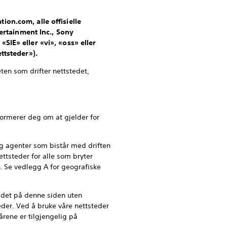
ion.com, alle offisielle
tertainment Inc., Sony
SIE» eller «vi», «oss» eller
ettsteder»).
ten som drifter nettstedet,
nformerer deg om at gjelder for
og agenter som bistår med driften
ettsteder for alle som bryter
l. Se vedlegg A for geografiske
ldet på denne siden uten
eder. Ved å bruke våre nettsteder
årene er tilgjengelig på