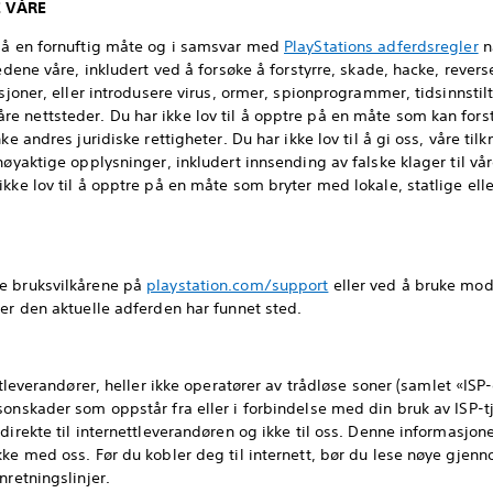
E VÅRE
 på en fornuftig måte og i samsvar med
PlayStations adferdsregler
n
edene våre, inkludert ved å forsøke å forstyrre, skade, hacke, reverse
ksjoner, eller introdusere virus, ormer, spionprogrammer, tidsinnsti
 nettsteder. Du har ikke lov til å opptre på en måte som kan forst
ke andres juridiske rettigheter. Du har ikke lov til å gi oss, våre til
nøyaktige opplysninger, inkludert innsending av falske klager til våre
kke lov til å opptre på en måte som bryter med lokale, statlige elle
e bruksvilkårene på
playstation.com/support
eller ved å bruke mod
der den aktuelle adferden har funnet sted.
ttleverandører, heller ikke operatører av trådløse soner (samlet «ISP-e
sonskader som oppstår fra eller i forbindelse med din bruk av ISP-tj
direkte til internettleverandøren og ikke til oss. Denne informasjo
kke med oss. Før du kobler deg til internett, bør du lese nøye gjen
nretningslinjer.