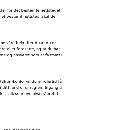
lder for det bestemte nettstedet.
r et bestemt nettsted, skal de
ne våre bekrefter du at du er
dre eller foresatte, og at du har
ene og ansvaret som er fastsatt i
ation-konto, vil du imidlertid få
ditt land eller region, tilgang til
er, slik som nye nivåer/brett til