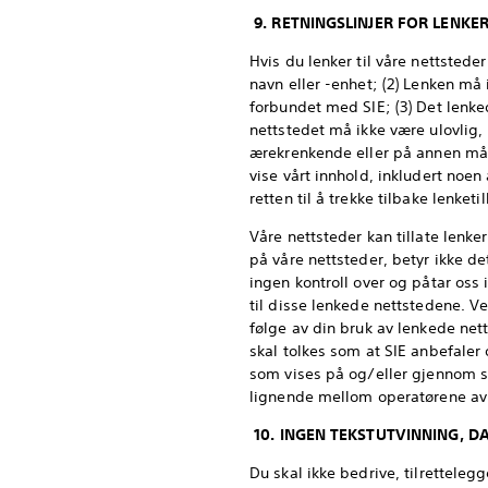
9. RETNINGSLINJER FOR LENKE
Hvis du lenker til våre nettstede
navn eller -enhet; (2) Lenken må i
forbundet med SIE; (3) Det lenk
nettstedet må ikke være ulovlig,
ærekrenkende eller på annen måte
vise vårt innhold, inkludert noen
retten til å trekke tilbake lenketi
Våre nettsteder kan tillate lenke
på våre nettsteder, betyr ikke de
ingen kontroll over og påtar oss 
til disse lenkede nettstedene. V
følge av din bruk av lenkede nett
skal tolkes som at SIE anbefaler 
som vises på og/eller gjennom sli
lignende mellom operatørene av 
10. INGEN TEKSTUTVINNING, D
Du skal ikke bedrive, tilrettelegg