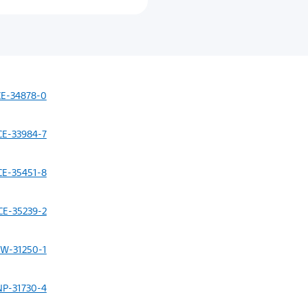
CE-34878-0
CE-33984-7
CE-35451-8
CE-35239-2
W-31250-1
NP-31730-4