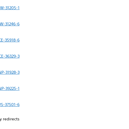
W-31205-1
W-31246-6
CE-35918-6
CE-36329-3
NP-31928-3
NP-39225-1
S-37501-6
 redirects.