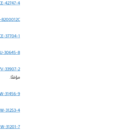
CE-42747-4
-8200012C
CE-37704-1
U-30645-8
V-33907-2
مؤقتًا.
W-31456-9
W-31253-4
W-31201-7