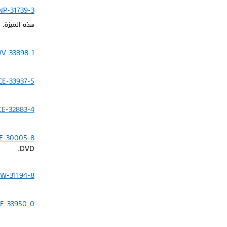
NP-31739-3
هذه الميزة.
V-33898-1
CE-33937-5
CE-32883-4
E-30005-8
DVD.
W-31194-8
E-33950-0