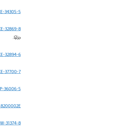
CE-34305-5
CE-32869-8
جزئيًا.
CE-32894-6
CE-37700-7
P-36006-5
-8200002E
W-31374-8