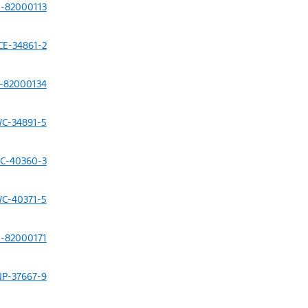
E-82000113
CE-34861-2
-82000134
C-34891-5
C-40360-3
C-40371-5
E-82000171
NP-37667-9