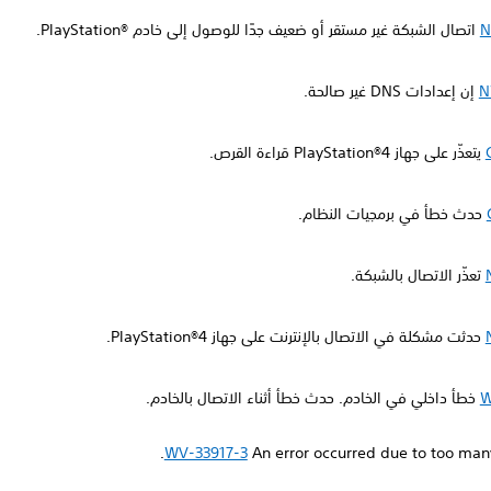
N
اتصال الشبكة غير مستقر أو ضعيف جدًا للوصول إلى خادم PlayStation®‎.
N
إن إعدادات DNS غير صالحة.
يتعذّر على جهاز PlayStation®4 قراءة القرص.
حدث خطأ في برمجيات النظام.
تعذّر الاتصال بالشبكة.
حدثت مشكلة في الاتصال بالإنترنت على جهاز PlayStation®4.
W
خطأ داخلي في الخادم. حدث خطأ أثناء الاتصال بالخادم.
WV-33917-3
An error occurred due to too many