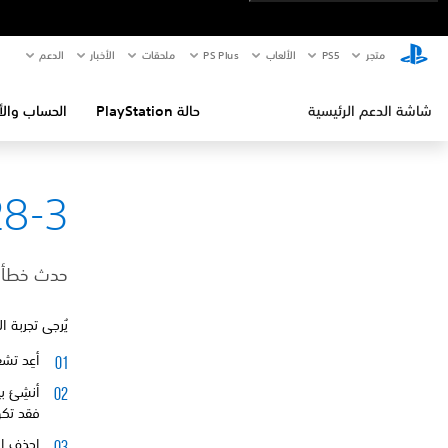
متجر
PS5‏
الألعاب
PS Plus
ملحقات
الأخبار
الدعم
شاشة الدعم الرئيسية
حالة PlayStation
الحساب والأ
8-3
حدث خطأ أث
يُرجى تجربة 
أعِد تشغيل جهاز ®4
أنشِئ ب
فقد تكو
احذف الت