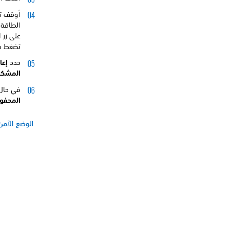
أوقف تش
الطاقة 
على زر ا
تضغط في 
حدد
إعاد
المشكل
في حال
المحفوظ
الوضع الآمن ع