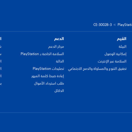
CE-30028-3
القيم
الدعم
ا
البيئة
مركز الدعم
ش
إمكانية الوصول
السلامة الخاصة بـ PlayStation
سي
السلامة عبر الإنترنت
الحالة
ا
تحقيق التنوع والمساواة والدمج الاجتماعي
تصليحات PlayStation
ا
إعادة ضبط كلمة المرور
ا
طلب استرداد الأموال
ب
الدلائل