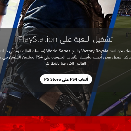
تشغيل اللعبة على PlayStation
شُقّ طريقك نحو لعبة Victory Royale واربح World Series (سلسلة العالم) 
إلى المعركة. بفضل بعض أضخم وأفضل الألعاب المتوفرة على PS4 وملايي
العالم، الكل هنا بانتظارك.
ألعاب PS4 على PS Store