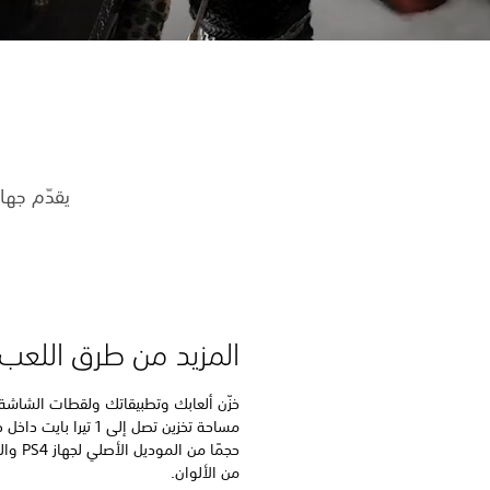
يقدّم جهاز PS4 قوة تشغيل ألعاب مذهلة وترفيهًا رائعًا وتقنية HDR نابض
المزيد من طرق اللعب
خزّن ألعابك وتطبيقاتك ولقطات الشاشة
حجمًا م
من الألوان.