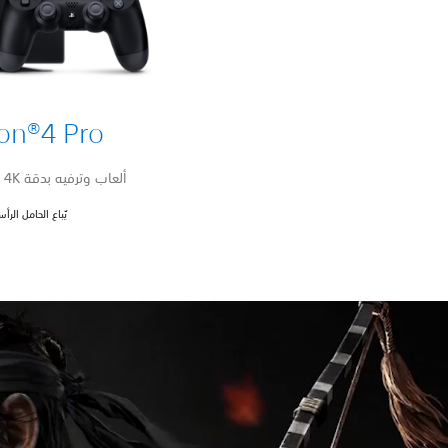
ion®4 Pro
ألعاب وترفيه بدقة 4K مع HDR نابض بالحيوية
يُباع الحامل الر