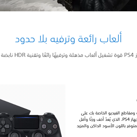
ألعاب رائعة وترفيه بلا حدود
ة بالحيوية
 ومقاطع الفيديو الخاصة بك على
مساحة تخزين تصل إلى 1 تيرا بايت داخل جهاز PS4، الذي يُعدّ أخف وزنًا وأقل
ن الموديل الأصلي لجهاز PS4 والمتوفر باللون الأسود الداكن والمزيد