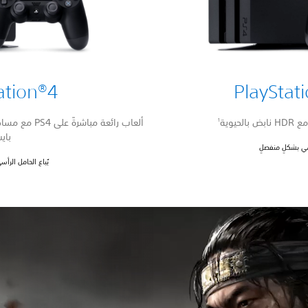
ation®4
PlayStat
1
باي
أسي بشكلٍ منفصلٍ
يُباع الحامل الرأ