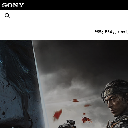
بحث
ة على PS4 وPS5