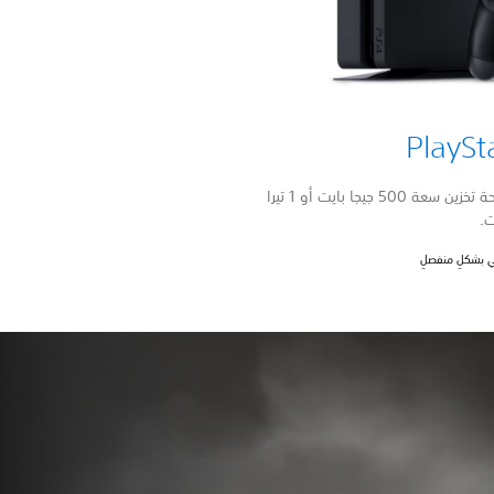
PlaySt
ألعاب رائعة مباشرةً على PS4 مع مساحة تخزين سعة 500 جيجا بايت أو 1 تيرا
ت.
سي بشكلٍ منفصلٍ