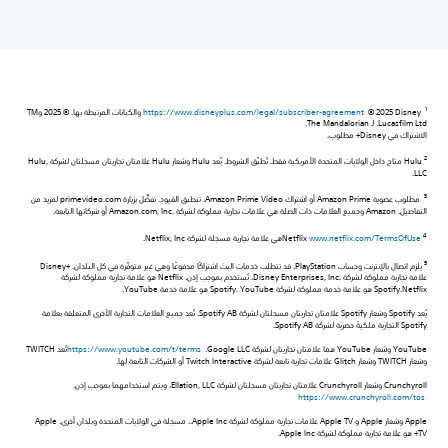
1
https://www.disneyplus.com/legal/subscriber-agreement
© 2025 Disney والكيانات المرتبطة بها. © 2025 وTM
Lucasfilm Ltd. لـ The Mandalorian.
الاشتراك في Disney+ مطلوب.
2
Hulu متاح داخل الولايات المتحدة الأمريكية فقط. تُطبّق الشروط. يُعد Hulu وشعار Hulu علامتان تجاريتان مسجلتان لشركة Hulu,
LLC.
3
مطلوب عضوية Amazon Prime أو اشتراك Amazon Prime Video. تنطبق القيود. تفضَّل بزيارة primevideo.com لمزيد من
التفاصيل. Amazon وجميع العلامات ذات الصلة هي علامات تجارية مملوكة لشركة Amazon.com, Inc.‎ أو شركاتها التابعة.
4
www.netflix.com/TermsOfUse
‏ Netflixهي علامة تجارية مسجلة لشركة Netflix, Inc.
5
يلزم اتصال بالإنترنت وحساب PlayStation. قد تتطلب خدمات البث اشتراكًا مدفوعًا وهي غير متوفّرة في كل البلدان. Disney+‎
علامة تجارية مملوكة لشركة Disney Enterprises, Inc.‎، تُستخدم بموجب إذن. Netflix هو علامة تجارية مملوكة لشركة
Netflix.‏Spotify هو علامة خدمة مملوكة لشركة Spotify. YouTube هو علامة خدمة YouTube.
يُعد Spotify وشعار Spotify علامتان تجاريتان مسجلتان لشركة Spotify AB. تُعد جميع العلامات التجارية الأخرى المتعلقة بعلامة
Spotify التجارية ملكيةً حصرية لشركة Spotify AB.
YouTube وشعار YouTube هما علامتان تجاريتان لشركة Google LLC. ‏
https://www.youtube.com/t/terms
تُعد TWITCH
وشعار TWITCH وشعار Glitch علامات تجارية تابعة لشركة Twitch Interactive أو الشركات التابعة لها.
Crunchyroll وشعار Crunchyroll علامتان تجاريتان مسجلتان لشركة Ellation, LLC، ويتم استخدامهما بموجب إذن.
https://www.crunchyroll.com/tos
Apple وشعار Apple و Apple TV علامات تجارية مملوكة لشركة Apple Inc.، مسجلة في الولايات المتحدة وبلدان أخرى. Apple
TV+ هو علامة تجارية مملوكة لشركة Apple Inc.