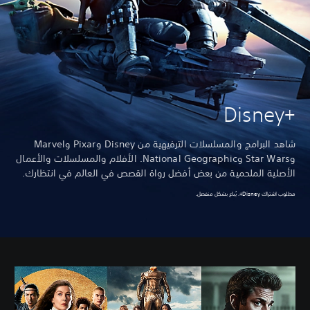
Disney+‎
شاهد البرامج والمسلسلات الترفيهية من Disney وPixar وMarvel
وStar Wars وNational Geographic. الأفلام والمسلسلات والأعمال
الأصلية الملحمية من بعض أفضل رواة القصص في العالم في انتظارك.
مطلوب اشتراك Disney+. يُباع بشكل منفصل.