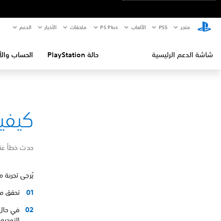
متجر
PS5‏
الألعاب
PS Plus
ملحقات
الأخبار
الدعم
شاشة الدعم الرئيسية
حالة PlayStation
الحساب والأ
كيفية إص
حدث خطأ عند 
يُرجى تجربة م
تحقق من صفحة حالة Station®‎
التوجيه