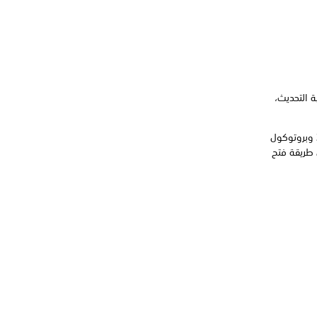
ة التحديث،
جرّب فتح المنافذ إن أمكن. بروتوكول التحكم في النقل: 80 و443 و3478 و3479 و3480 وبروتوكول
ع على تفاصيل حول طريقة فتح