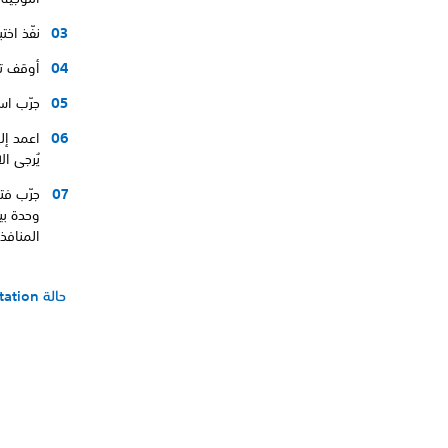
نفّذ اخت
أوقف تشغيل جها
جرّب اس
اعمد إل
يُرجى ال
المنافذ،
حالة PlayStation