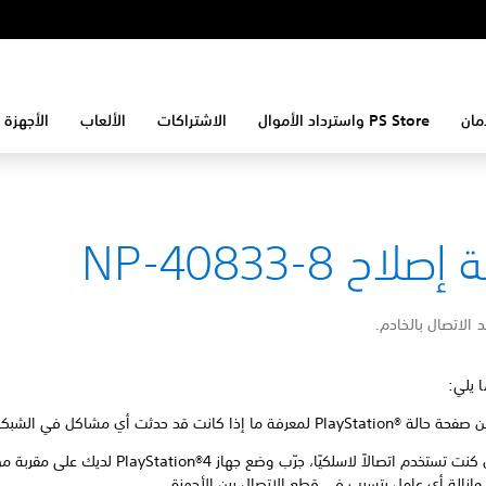
مان
PS Store واسترداد الأموال
الاشتراكات
الألعاب
الأجهزة 
لاح NP-40833-8
الاتصال بالخادم.
ا يلي:
Play لمعرفة ما إذا كانت قد حدثت أي مشاكل في الشبكة.
في حال كنت تستخدم اتصالاً لاسلكيًا، جرّب وضع جهاز PlayStation®4 لد
 وإزالة أي عامل يتسبب في قطع الاتصال بين الأجهزة.