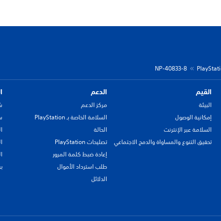
NP-40833-8
القيم
الدعم
ا
البيئة
مركز الدعم
ش
إمكانية الوصول
السلامة الخاصة بـ PlayStation
سي
السلامة عبر الإنترنت
الحالة
ا
تحقيق التنوع والمساواة والدمج الاجتماعي
تصليحات PlayStation
ا
إعادة ضبط كلمة المرور
ا
طلب استرداد الأموال
ب
الدلائل