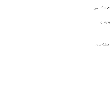
نت
للتأكد من
وجيه أو
 حركة مرور