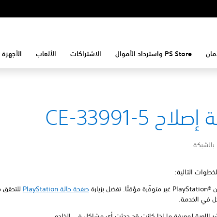
مان
PS Store واسترداد الأموال
الاشتراكات
الألعاب
الأجهزة 
لاح CE-33991-5
 بالشبكة.
لخطوات التالية:
 تفضل بزيارة
صفحة حالة PlayStation
للتحقق 
 في الخدمة.
شر اللعبة لمعرفة ما إذا كانت قد حدثت أي مشاكل في الخادم.