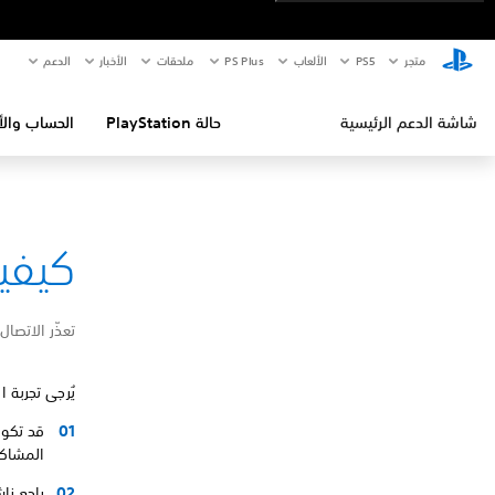
متجر
PS5‏
الألعاب
PS Plus
ملحقات
الأخبار
الدعم
شاشة الدعم الرئيسية
حالة PlayStation
الحساب والأ
كيفية إص
تعذّر الاتصال
يُرجى تجربة ا
قد تكون PlayStation®‎ غير متوفّرة مؤقتًا.
المشاكل
راجع نا