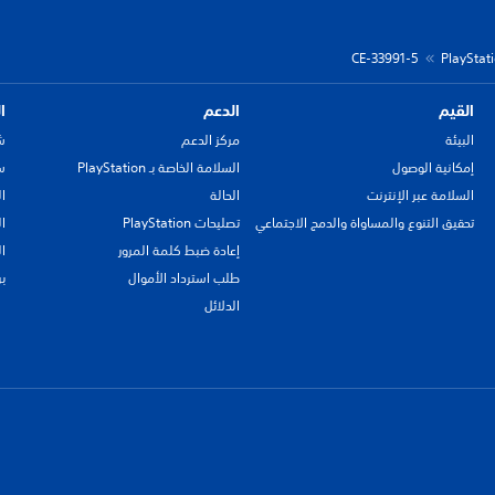
CE-33991-5
القيم
الدعم
ا
البيئة
مركز الدعم
ش
إمكانية الوصول
السلامة الخاصة بـ PlayStation
سي
السلامة عبر الإنترنت
الحالة
ا
تحقيق التنوع والمساواة والدمج الاجتماعي
تصليحات PlayStation
ا
إعادة ضبط كلمة المرور
ا
طلب استرداد الأموال
ب
الدلائل