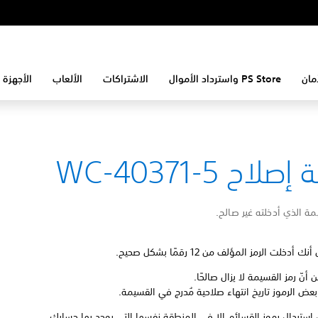
مان
PS Store واسترداد الأموال
الاشتراكات
الألعاب
الأجهزة 
لاح WC-40371-5
مة الذي أدخلته غير صالح.
 أدخلت الرمز المؤلف من 12 رقمًا بشكل صحيح.
أنّ رمز القسيمة لا يزال صالحًا.
عض الرموز تاريخ انتهاء صلاحية مُدرج في القسيمة.
 استبدال رموز القسائم إلا في المنطقة نفسها التي يوجد بها حسابك.