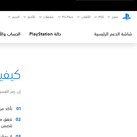
متجر
PS5‏
الألعاب
PS Plus
ملحقات
الأخبار
الدعم
شاشة الدعم الرئيسية
حالة PlayStation
الحساب والأ
كيفية إص
إن رمز القسي
تأكد من أنك
تحقق من 
تتضمن ب
لا يمكن