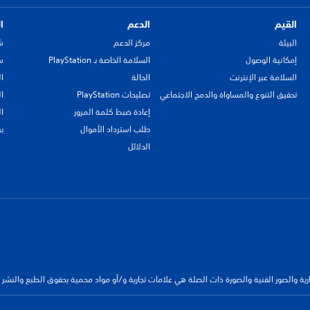
القيم
الدعم
ا
البيئة
مركز الدعم
ش
إمكانية الوصول
السلامة الخاصة بـ PlayStation
سي
السلامة عبر الإنترنت
الحالة
ا
تحقيق التنوع والمساواة والدمج الاجتماعي
تصليحات PlayStation
ا
إعادة ضبط كلمة المرور
ا
طلب استرداد الأموال
ب
الدلائل
جارية والصور الفنية والصورة ذات الصلة هي علامات تجارية و/أو مواد محمية بحقوق الطبع والنشر