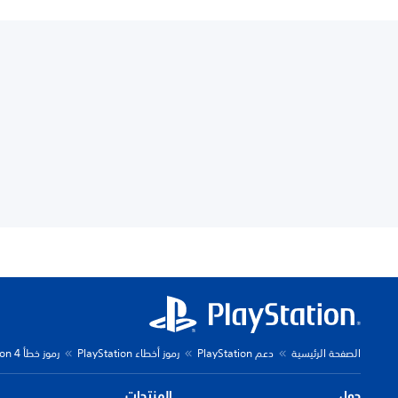
الصفحة الرئيسية
دعم PlayStation
رموز أخطاء PlayStation
رموز خطأ PlayStation 4
حول
المنتجات