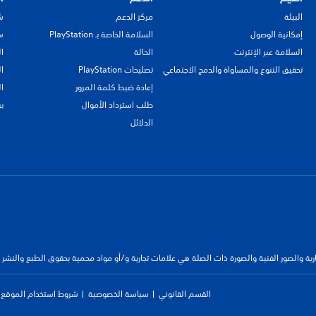
البيئة
مركز الدعم
ش
إمكانية الوصول
السلامة الخاصة بـ PlayStation
سي
السلامة عبر الإنترنت
الحالة
ا
تحقيق التنوع والمساواة والدمج الاجتماعي
تصليحات PlayStation
ا
إعادة ضبط كلمة المرور
ا
طلب استرداد الأموال
ب
الدلائل
جارية والصور الفنية والصورة ذات الصلة هي علامات تجارية و/أو مواد محمية بحقوق الطبع والنشر
القسم القانوني
سياسة الخصوصية
شروط استخدام الموقع ا