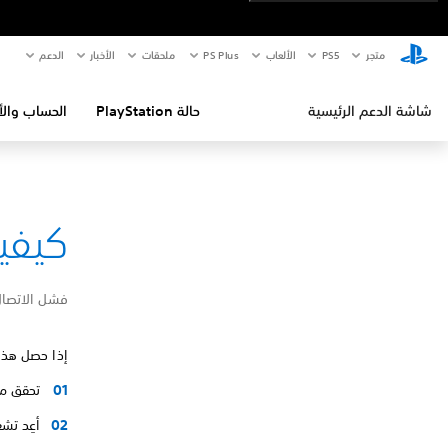
متجر
PS5‏
الألعاب
PS Plus
ملحقات
الأخبار
الدعم
شاشة الدعم الرئيسية
حالة PlayStation
الحساب والأ
كيفية إص
فشل الاتصال بـ ation®‎
إذا حصل هذا 
تحقق من صفحة حالة yStation
أعِد تشغيل جهاز 