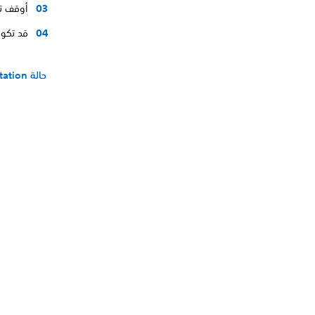
أوقف تشغيل جها
قد تكون
حالة PlayStation