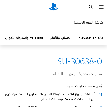
بحث
شاشة الدعم الرئيسية
حالة PlayStation
الحساب والأمان
PS Store واسترداد الأموال
SU-30638-0
تعذّر بدء تحديث برمجيات النظام.
يُرجى تجربة الخطوات التالية:
أعِد تشغيل جهاز PlayStation®4 الخاص بك وحاول التحديث مرة أخرى
من
الإعدادات > تحديث برمجيات النظام.
إذا لم تتحسن الحالة، فاعمد إلى تشغيل جهاز PS4 الخاص بك في