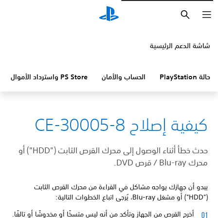
بحث
شاشة الدعم الرئيسية
حالة PlayStation
الحساب والأمان
PS Store واسترداد الأموال
كيفية إصلاح CE-30005-8
حدث خطأ أثناء الوصول إلى محرك القرص الثابت ("HDD") أو
محرك Blu-ray / قرص DVD.
يبدو أن جهازك يواجه مشاكل في القراءة من محرك القرص الثابت
("HDD") أو مشغل Blu-ray، يُرجى اتباع الخطوات التالية:
أخرج القرص من الجهاز وتأكد من أنه ليس متسخًا أو مخدوشًا أو تالفًا.