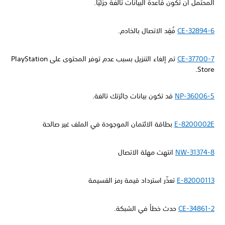
المحتمل أن تكون قاعدة البيانات تالفة جزئيًا.
CE-32894-6
فُقِد الاتصال بالخادم.
CE-37700-7
تم إلغاء التنزيل بسبب عدم توفر المحتوى على PlayStation
Store.
NP-36006-5
قد تكون بيانات جائزتك تالفة.
E-8200002E
بطاقة الائتمان الموجودة في الملف غير صالحة
NW-31374-8
انتهت مهلة الاتصال
E-82000113
تعذّر استرداد قيمة رمز القسيمة
CE-34861-2
حدث خطأ في الشبكة.