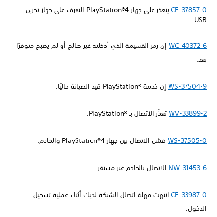
CE-37857-0
يتعذر على جهاز PlayStation®4 التعرف على جهاز تخزين
USB.
WC-40372-6
إن رمز القسيمة الذي أدخلته غير صالح أو لم يصبح متوفرًا
بعد.
WS-37504-9
إن خدمة PlayStation®‎ قيد الصيانة حاليًا.
WV-33899-2
تعذّر الاتصال بـ PlayStation®‎.
WS-37505-0
فشل الاتصال بين جهاز PlayStation®4 والخادم.
NW-31453-6
الاتصال بالخادم غير مستقر.
CE-33987-0
انتهت مهلة اتصال الشبكة لديك أثناء عملية تسجيل
الدخول.