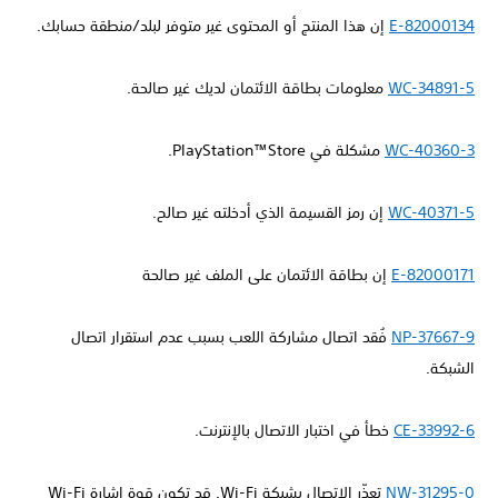
E-82000134
إن هذا المنتج أو المحتوى غير متوفر لبلد/منطقة حسابك.
WC-34891-5
معلومات بطاقة الائتمان لديك غير صالحة.
WC-40360-3
مشكلة في PlayStation™Store.
WC-40371-5
إن رمز القسيمة الذي أدخلته غير صالح.
E-82000171
إن بطاقة الائتمان على الملف غير صالحة
NP-37667-9
فُقد اتصال مشاركة اللعب بسبب عدم استقرار اتصال
الشبكة.
CE-33992-6
خطأ في اختبار الاتصال بالإنترنت.
NW-31295-0
تعذّر الاتصال بشبكة Wi-Fi. قد تكون قوة إشارة Wi-Fi