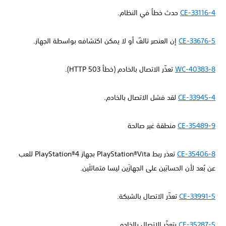
CE-33116-4
حدث خطأ في النظام.
CE-33676-5
إن العنصر تالفٌ أو لا يمكن اكتشافه بواسطة الجهاز.
WC-40383-8
تعذّر الاتصال بالخادم (خطأ HTTP 503).
CE-33945-4
لقد فشل الاتصال بالخادم.
CE-35489-9
منطقة غير صالحة
CE-35406-8
تعذر ربط PlayStation®Vita بجهاز PlayStation®4 للعب
عن بُعد لأن الحسابَين على الجهازَين ليسا متماثلَين.
CE-33991-5
تعذّر الاتصال بالشبكة.
CE-35287-5
يتعذّر الاتصال بالخادم.