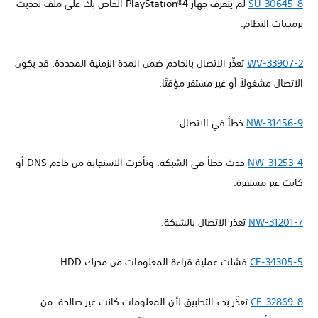
SU-30645-8
لم يتعرف جهاز PlayStation®4 الخاص بك على ملف تحديث
برمجيات النظام.
WV-33907-2
تعذّر الاتصال بالخادم ضمن المدة الزمنية المحددة. قد يكون
الاتصال مشغولاً أو غير مستقر مؤقتًا.
NW-31456-9
خطأ في الاتصال.
NW-31253-4
حدث خطأ في الشبكة. وتأخرت الاستجابة من خادم DNS أو
كانت غير مستقرة.
NW-31201-7
تعذر الاتصال بالشبكة.
CE-34305-5
فشلت عملية قراءة المعلومات من محرك HDD
CE-32869-8
تعذّر بدء التطبيق لأن المعلومات كانت غير صالحة. من