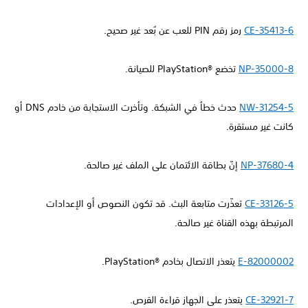
CE-35413-6
رمز رقم PIN للعب عن بُعد غير صحيح.
NP-35000-8
تخضع PlayStation®‎ للصيانة.
NW-31254-5
حدث خطأ في الشبكة. وتأخرت الاستجابة من خادم DNS أو
كانت غير مستقرة.
NP-37680-4
إنّ بطاقة الائتمان على الملف غير صالحة.
CE-33126-5
تعذّرت متابعة البث. قد تكون النصوص أو الإعدادات
المرتبطة بهذه القناة غير صالحة.
E-82000002
يتعذر الاتصال بخادم PlayStation®‎.
CE-32921-7
يتعذر على الجهاز قراءة القرص.