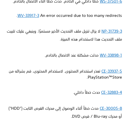
WS-37501-6
خطأ داخلي في الخادم. حدث خطأ أثناء الاتصال بالخادم.
WV-33917-3
An error occurred due to too many redirects.
NP-31739-3
لا يزال تنزيل ملف التحديث الأخير مستمرًا. وينبغي عليك تثبيت
ملف التحديث هذا لاستخدام هذه الميزة.
WV-33898-1
حدثت مشكلة عند الاتصال بالخادم.
CE-33937-5
تعذر استخدام المحتوى. لاستخدام المحتوى، قم بشرائه من
PlayStation™Store.
CE-32883-4
حدث خطأ داخلي.
CE-30005-8
حدث خطأ أثناء الوصول إلى محرك القرص الثابت ("HDD")
أو محرك Blu-ray / قرص DVD.