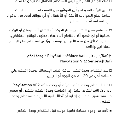
□ قناع الواقع الافتراضي ليس لاستخدام الأطفال أصغر من 12 سنة.
□ عاين البيئة المحيطة وأزل العوائق قبل الاستخدام. اتخذ الخطوات
اللازمة لمنع الحيوانات الأليفة أو الأطفال أو أي عوائق أخرى من الدخول
في المنطقة أثناء الاستخدام.
□ قد يشعر بعض الأشخاص بدوار الحركة أو الغثيان أو التوهان أو الرؤية
الضبابية أو أي شعور آخر بالانزعاج أثناء عرض محتوى الواقع الافتراضي.
إذا تعرضت لأي من هذه الأعراض، توقف فورًا عن استخدام قناع الواقع
الافتراضي واخلعه.
\u{f8a0}إشعار سلامة PlayStation®Move‏ / وحدة تحكم
PlayStation VR2 Sense\u{f8a1}
□ عند استخدام وحدة تحكم الحركة، تجنب الإمساك بوحدة التحكم على
مسافة أقل من 20 سم من الوجه أو العينين.
□ عند استخدام وحدة تحكم الحركة أو وحدة تحكم PlayStation VR2
Sense، انتبه للنقاط الآتية: إذا ارتطمت وحدة التحكم بشخص أو بجسم
ما، فقد تسبب حادثًا أو إصابة أو عُطلاً. انتبه للآتي عند استخدام وحدة
التحكم:
■ تأكد من وجود مساحة كافية حولك قبل استخدام وحدة التحكم.