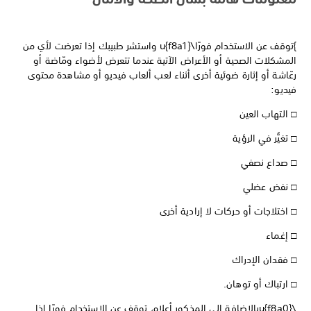
}توقف عن الاستخدام فورًا\u{f8a1} واستشر طبيبك إذا تعرضت لأي من
المشكلات الصحية أو الأعراض الآتية عندما تتعرض لأضواء ومّاضة أو
رعّاشة أو إثارة ضوئية أخرى أثناء لعب ألعاب فيديو أو مشاهدة محتوى
فيديو:
□ التهاب العين
□ تغيُّر في الرؤية
□ صداع نصفي
□ نفض عضلي
□ اختلاجات أو حركات لا إرادية أخرى
□ إغماء
□ فقدان الإدراك
□ ارتباك أو توهان.
\u{f8a0}بالإضافة إلى المذكور أعلاه، توقف عن الاستخدام فورًا إذا