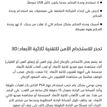
■ لا تستخدم وحدة التحكم عندما يكون كابل USB موصلاً.
■ احرص على ارتداء الشرائط الملحقة على معصميك عند استخدام وحدة
التحكم.
■ أمسِك وحدة التحكم بشكل محكم لكي لا تفلت من يديك. لا تهز وحدة
التحكم بقوة مفرطة.
تحذر للاستخدام الآمن للتقنية ثلاثية الأبعاد:3D
قد يشعر بعض الأشخاص بالإزعاج (مثل توتر العين أو إرهاق العين أو الغثيان)
أثناء مشاهدة صور فيديو ثلاثية الأبعاد أو لعب ألعاب ثلاثية الأبعاد
مجسمة على أجهزة تلفزيون ثلاثية الأبعاد. إذا شعرت بإزعاج، فيجب أن
تتوقف مباشرةً عن مشاهدة التلفزيون حتى يخف الشعور الإزعاج.
ونحن نوصي بشكل عام تجنب استخدام جهاز PS4 الخاص بك لفترات طويلة
وأخذ أقساط من الراحة بمعدل 15 دقيقة لكل ساعة من اللعب. على الرغم
من هذا، عند لعب الألعاب ثلاثية الأبعاد المجسمة أو مشاهدة فيديو ثلاثي
الأبعاد، قد يختلف طول أقساط الراحة المطلوبة وعددها من شخص لآخر
-الرجاء أخذ قسطًا من الراحة الطويلة بشكل كاف حتى يخف أي شعور