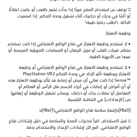
□ توقف عن استخدام المنتج فورًا إذا بدأت تشعر بالتعب أو عانيت اعتلالًا
أو ألمًا في يديك أو ذراعيك أثناء تشغيل وحدة التحكم. إذا استمرت
الحالة، \اطلب رعاية طبية\
وظيفة الاهتزاز
• لا تستخدم وظيفة الاهتزاز في قناع الواقع الافتراضي إذا كنت تستخدم
منظم ضربات القلب أو مزيل الرجفان أو الصمامات التحويلية المبرمجة أو
غيرها من الأجهزة الطبية.
• لا تستخدم وظيفة الاهتزاز في قناع الواقع الافتراضي أو وظيفة
الاهتزاز ووظيفة تأثير الزناد في وحدة التحكم PlayStation VR2
Sense™‎ إذا كنت تعاني أي مرض أو إصابة قد تتأثر بوظيفة الاهتزاز هذه
أو أي أمراض أو إصابات في أجزاء الجسم مثل الرأس أو العظام أو
المفاصل أو عضلات يدك أو ذراعك. ويمكن تشغيل الوظيفة أو إيقافها
من [الإعدادات] في الشاشة الرئيسية
u{f8a0}إشعار سلامة قناع الواقع الافتراضي\u{f8a1}
□ قبل الاستخدام، اقرأ تحذيرات الصحة والسلامة في دليل إرشادات قناع
الواقع الافتراضي. اتبع كل إرشادات الإعداد والاستخدام بدقة.