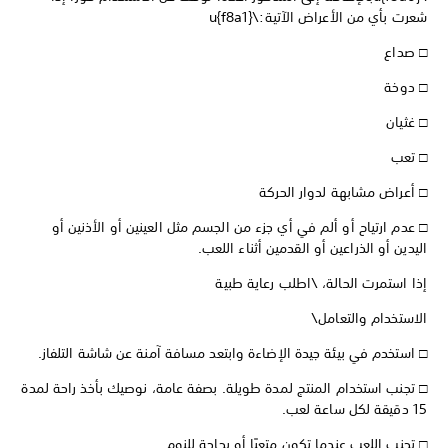
شعرت بأي من الأعراض الآتية:\u{f8a1}
□ صداع
□ دوخة
□ غثيان
□ تعب
□ أعراض مشابهة لدوار الحركة
□ عدم ارتياح أو ألم في أي جزء من الجسم مثل العينين أو الأذنين أو
اليدين أو الذراعين أو القدمين أثناء اللعب.
إذا استمرت الحالة، \اطلب رعاية طبية
الاستخدام والتعامل\
□ استخدم في بيئة جيدة الإضاءة وابتعد مسافة آمنة عن شاشة التلفاز.
□ تجنب استخدام المنتج لمدة طويلة. بصفة عامة، نوصيك بأخذ راحة لمدة
15 دقيقة لكل ساعة لعب.
□ تجنب اللعب عندما تكون متعبًا أو بحاجة للنوم.