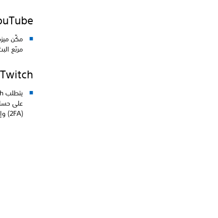
ouTube
مكِّن ميزة ال
مربّع الب
Twitch
(2FA) وإعدادها، يمكنك الدخول إلى Twitch من جهاز PS4 الخاص بك وبدء البث.