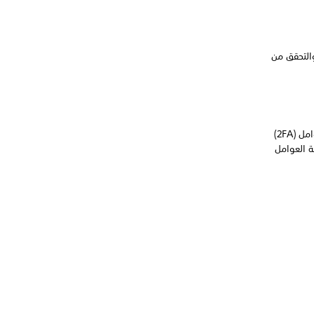
لتحقق من
يتطلب Twitch الآن مصادقة ثنائية العوامل (2FA). ستحتاج إلى تفعيل المصادقة ثنائية العوامل (2FA)
ة ثنائية العوامل