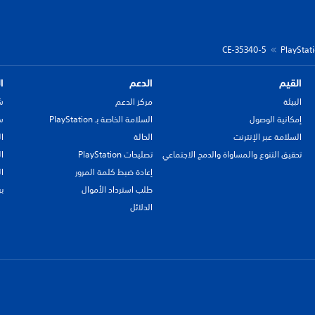
CE-35340-5
القيم
الدعم
ا
البيئة
مركز الدعم
ش
إمكانية الوصول
السلامة الخاصة بـ PlayStation
سي
السلامة عبر الإنترنت
الحالة
ا
تحقيق التنوع والمساواة والدمج الاجتماعي
تصليحات PlayStation
ا
إعادة ضبط كلمة المرور
ا
طلب استرداد الأموال
ب
الدلائل