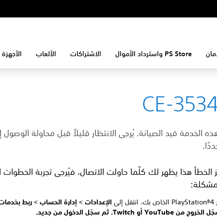
مان
PS Store واسترداد الأموال
الاشتراكات
الألعاب
الأجهزة 
CE-353
ه الخدمة قيد الصيانة. يُرجى الانتظار قليلاً قبل محاولة الوصول إ
دًا.
ز الخطأ هذا يظهر لك كلّما حاولت الاتصال، فيُرجى تجربة الخطوات ال
مشكلة:
 إلى
الإعدادات >
إدارة الحساب >
ربط بخدمات
YouTub أو Twitch. ثم سجّل الدخول من جديد.