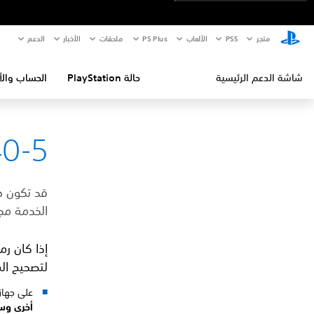
متجر
PS5‏
الألعاب
PS Plus
ملحقات
الأخبار
الدعم
شاشة الدعم الرئيسية
حالة PlayStation
الحساب والأ
40-5
قد تكون هذ
الخدمة مجد
إذا كان رم
لتصحيح ال
على جهاز PlayStation®4 الخاص بك، انتقل
أخرى وسجّل الخروج من e