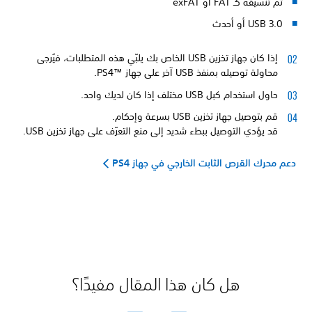
تم تنسيقه كـ FAT أو exFAT
USB 3.0 أو أحدث
إذا كان جهاز تخزين USB الخاص بك يلبّي هذه المتطلبات، فيُرجى
محاولة توصيله بمنفذ USB آخر على جهاز ‏™PS4.
حاول استخدام كبل USB مختلف إذا كان لديك واحد.
قم بتوصيل جهاز تخزين USB بسرعة وإحكام.
قد يؤدي التوصيل ببطء شديد إلى منع التعرّف على جهاز تخزين USB.
دعم محرك القرص الثابت الخارجي في جهاز PS4
هل كان هذا المقال مفيدًا؟