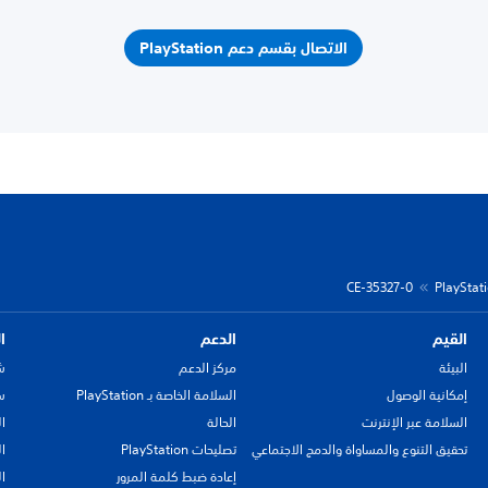
الاتصال بقسم دعم PlayStation
CE-35327-0
القيم
الدعم
ا
البيئة
مركز الدعم
ش
إمكانية الوصول
السلامة الخاصة بـ PlayStation
سي
السلامة عبر الإنترنت
الحالة
ا
تحقيق التنوع والمساواة والدمج الاجتماعي
تصليحات PlayStation
ا
إعادة ضبط كلمة المرور
ا