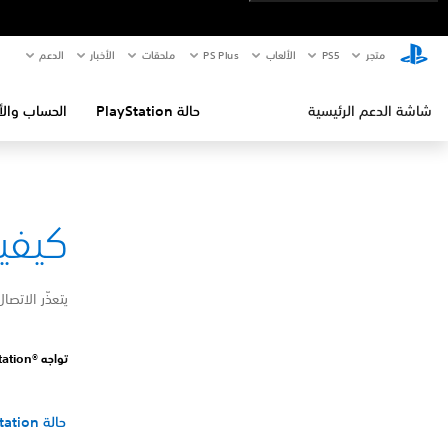
متجر
PS5‏
الألعاب
PS Plus
ملحقات
الأخبار
الدعم
شاشة الدعم الرئيسية
حالة PlayStation
الحساب والأ
كيفية إص
يتعذّر الاتصا
تواجه PlayStation®‎ حركة مرور مرتفعة وهي غير متوفّرة مؤقتًا. الرجاء إعادة المحاولة لاحقًا.
حالة PlayStation