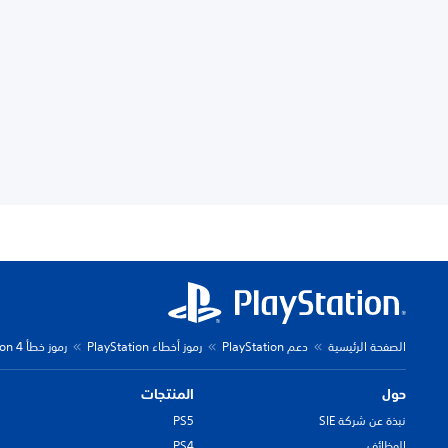
الصفحة الرئيسية
دعم PlayStation
رموز أخطاء PlayStation
رموز خطأ PlayStation 4
حول
المنتجات
نبذة عن شركة SIE
PS5
الوظائف
PS4