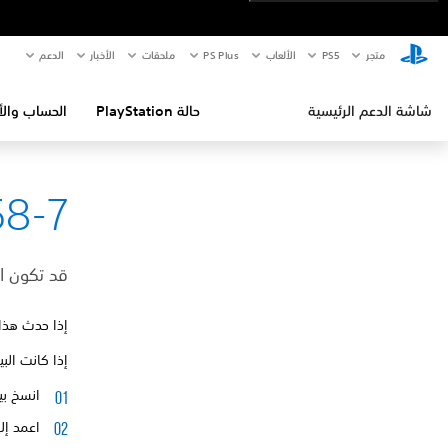
متجر
PS5‏
الألعاب
PS Plus
ملحقات
الأخبار
الدعم
شاشة الدعم الرئيسية
حالة PlayStation
الحساب والأ
58-7
قد تكون ال
إذا حدث هذا 
إذا كانت البي
انسخ بي
اعمد إلى ت