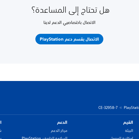
هل تحتاج إلى المساعدة؟
الاتصال باختصاصيي الدعم لدينا
الاتصال بقسم دعم PlayStation
CE-32958-7
القيم
الدعم
ا
البيئة
مركز الدعم
ش
إمكانية الوصول
السلامة الخاصة بـ PlayStation
سي