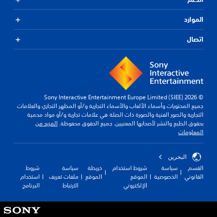
الموارد
اتصال
© 2026 Sony Interactive Entertainment Europe Limited (SIEE)
جميع المحتويات وأسماء الألعاب والأسماء التجارية و/أو المظهر التجاري والعلامات
التجارية والصور الفنية والصورة ذات الصلة هي علامات تجارية و/أو مواد محمية
بحقوق الطبع والنشر لأصحابها المعنيين. جميع الحقوق محفوظة.
المزيد من
المعلومات
البحرين
القسم
سياسة
شروط استخدام
خريطة
سياسة
شروط
القانوني
الخصوصية
الموقع
الموقع
ملفات تعريف
استخدام
الإلكتروني
الارتباط
البرنامج