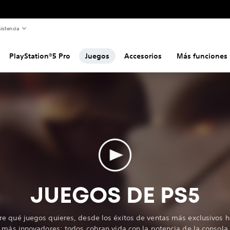
skate.™
WWE 2K26 Edición Estándar
MOUSE: P.I. For Hire
Marvel Rivals
Darwin's Paradox!
EA SPORTS FC™ 27
istencia
UNBEATABLE
Baby Steps
Roblox
REMATCH
Zenless Zone Zero
NFL PRO ERA II
PlayStation®5 Pro
Juegos
Accesorios
Más funciones
Mostrar más
Mostrar más
Mostrar más
JUEGOS DE PS5
e qué juegos quieres, desde los éxitos de ventas más exclusivos h
 más innovadores; todos cobran vida con la potencia de la consola