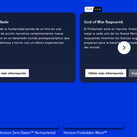
 Blade
God of War Ragnarök
o de la humanidad pende de un hilo en una
El Fimbulvetr está en marcha. Krat
 de acción narrativa completamente nueva.
viajar a cada uno de los Nueve Rei
e en un detallado mundo postapocalíptico que
respuestas mientras las fuerzas as
belleza y horror con un efecto espectacular.
preparan para la batalla profetizad
del mundo.
 más información
Obtén más información
Exp
Horizon Zero Dawn™ Remastered
Horizon Forbidden West™