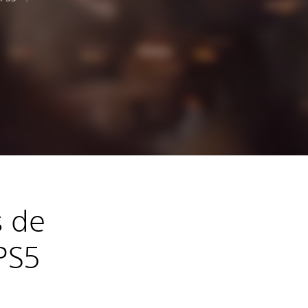
s de
PS5