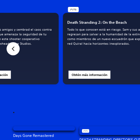
Death Stranding 2: On the Beach
es amigos y sembrad el caos contra
Todo lo que conocen está en riesgo. Sam y sus a
que amenaza la seguridad de tu
regresan para salvar a la humanidad de la extin
n este shooter cooperativo
como miembros de un nuevo escuadrón que exp
owhead Game Studios.
red Quiral hacia horizontes inexplorados.
ación
Obtén más información
Days Gone Remastered
DEATH STRANDING DIRECTOR'S CU