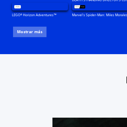
LEGO® Horizon Adventures™
Marvel's Spider-Man: Miles Morale
Mostrar más