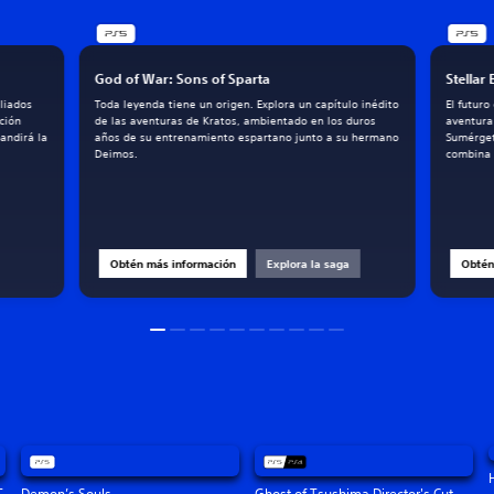
God of War: Sons of Sparta
Stellar
liados
Toda leyenda tiene un origen. Explora un capítulo inédito
El futur
ción
de las aventuras de Kratos, ambientado en los duros
aventura
andirá la
años de su entrenamiento espartano junto a su hermano
Sumérget
Deimos.
combina 
Obtén más información
Explora la saga
Obtén
T
Demon’s Souls
Ghost of Tsushima Director's Cut