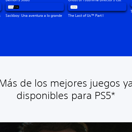
s
Sackboy: Una aventura a lo grande
The Last of Us™ Part I
Más de los mejores juegos y
disponibles para PS5*