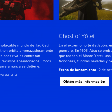
Ghost of Yōtei
implacable mundo de Tau Ceti
En el extremo norte de Japón, e
rathon orbita amenazadoramente
guerrero. En 1603, Atsu se embar
cciones rivales contratan
que rodean el Monte Yōtei, una
s recursos abandonados. Pocos
frondosas, tundras nevadas y p
carrera nunca se detiene.
Fecha de lanzamiento
: 2 de oc
rzo de 2026
Obtén más información