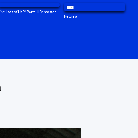
The Last of Us™ Parte II Remastered
Returnal
a