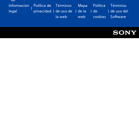
Información
Política de
Términos
Mapa
Política
Términos
legal
privacidad
de uso de
de la
de
de uso del
la web
web
cookies
Software