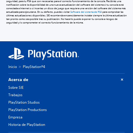
seguridad, para tu PS4 que son necesarias para el correcto funcionamiento de la consola. Recibirás una
notificación sobre la disponibilidad de una nueva actualización del software del sistema si tu consola está
conectada a Internet o si insertas un disco de juego que requiera una versión del software del sistema más
actualizada para ejecutarse. En su defecto, puedes visitar
Software del sistema de PS4
para comprobar las
últimas actualizaciones disponibles. SIE recomienda encarecidamente instalar siempre la última actualización
tan pronto como sea posible tras su publicación. No hacerlo puede exponer tu consola a riesgos de
seguridad y/o comprometer el correcto funcionamiento de la misma.
Inicio
PlayStation®4
Acerca de
Sobre SIE
Trabajos
PlayStation Studios
PlayStation Productions
Empresa
Historia de PlayStation