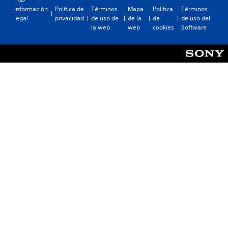
Información
Política de
Términos
Mapa
Política
Términos
legal
privacidad
de uso de
de la
de
de uso del
la web
web
cookies
Software