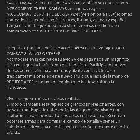
* ACE COMBAT ZERO: THE BELKAN WAR también se conoce como
ACE COMBAT: THE BELKAN WAR en algunas regiones.
*ACE COMBAT ZERO: THE BELKAN WAR (versión para PS5®) Idiomas
compatibles: japonés, inglés, francés, italiano, alemán y español.
Tenga en cuenta que pueden existir diferencias de idioma en
comparación con ACE COMBAT 8: WINGS OF THEVE.
¡Prepárate para una dosis de acción aérea de alto voltaje en ACE
COMBAT 8: WINGS OF THEVE!
Acomódate en la cabina de tu avión y despega hacia un magnífico
cielo en el que lucharás como piloto de élite. Participa en furiosos
duelos aéreos, elimina amenazas y álzate con la victoria en
trepidantes misiones en este nuevo título que llega de la mano de
PROJECT ACES, el aclamado equipo que ha desarrollado la
franquicia.
Vive una guerra aérea en cielos realistas
El modo Campaña está repleto de gráficos impresionantes, con
paisajes multicapa de nubes dotadas de gran dinamismo que
capturan la majestuosidad de los cielos en la vida real. Recurre a
potentes armas para dominar el campo de batalla y siente un
subidón de adrenalina en este juego de acción trepidante de estilo
arcade.