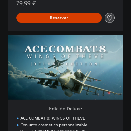
79,99 €
Reservar
E
d
i
c
i
ó
n
D
e
l
u
x
e
Edición Deluxe
ACE COMBAT 8: WINGS OF THEVE
Conjunto cosmético personalizable