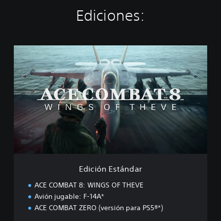
Ediciones:
E
d
i
c
i
ó
n
E
s
t
á
n
d
Edición Estándar
a
r
ACE COMBAT 8: WINGS OF THEVE
Avión jugable: F-14A*
ACE COMBAT ZERO (versión para PS5®*)