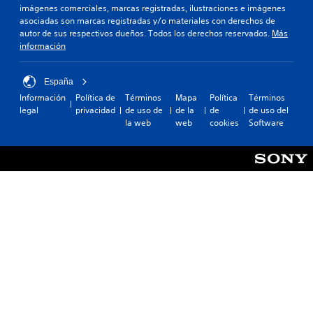
imágenes comerciales, marcas registradas, ilustraciones e imágenes
asociadas son marcas registradas y/o materiales con derechos de
autor de sus respectivos dueños. Todos los derechos reservados.
Más
información
España
Información
Política de
Términos
Mapa
Política
Términos
legal
privacidad
de uso de
de la
de
de uso del
la web
web
cookies
Software