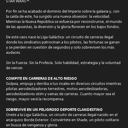
STAR WARS™.
Por fin se ha acabado el dominio del Imperio sobre la galaxia y, con
la caída de este, ha surgido una nueva obsesión: la velocidad.
Mientras la Nueva República se esfuerza por reconstruirse, el mundo
de las apuestas, la diversión y la gloria florecen en los bajos fondos.
De este caos nace la Liga Galáctica: un circuito de carreras ilegal
donde los sindicatos patrocinan a los pilotos, las fortunas se ganan
y se pierden en cuestión de segundos y solo sobreviven los más
audaces.
Sin la Fuerza. Sin la Profecía. Solo habilidad, estrategia y la voluntad
de vencer.
COMPITE EN CARRERAS DE ALTO RIESGO
Golpea, empuja y derriba a tus rivales en diversos circuitos mientras
pilotas aerodeslizadores terrestres, motos aerodeslizadoras,
aerodeslizadores skim y vainas de carreras. Cuanto mayor sea el
riesgo, mayor será la recompensa.
SOBREVIVE EN UN PELIGROSO DEPORTE CLANDESTINO
Únete a la Liga Galáctica, un circuito de carreras ilegal nacido en el
anárquico Borde Exterior. Conviértete en Shade, un piloto solitario
en busca de venganza y gloria.