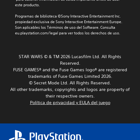
s
a
i
t
U
este producto.
t
a
e
o
D
i
l
s
s
)
Programas de biblioteca ©Sony Interactive Entertainment Inc. 
t
c
u
d
s
propiedad exclusiva de Sony Interactive Entertainment Europe. 
a
b
k
e
e
Son aplicables los Términos de uso del Software. Consulta 
v
t
a
p
c
eu.playstation.com/legal para ver todos los derechos de uso.
o
i
j
r
o
z
t
e
u
n
.
u
s
s
t
l
e
t
STAR WARS © & TM 2026 Lucasfilm Ltd. All Rights
r
a
n
A
a
Reserved.
d
o
t
u
b
o
FUSE GAMES® and the Fuse Games logo® are registered
l
a
d
l
.
trademarks of Fuse Games Limited 2026.
e
c
i
e
o
© Secret Mode Ltd. All Rights Reserved.
s
o
(
n
All other trademarks, copyrights and logos are property of
S
P
3
b
u
their respective owners.
u
u
D
n
á
e
b
Política de privacidad y EULA del juego
t
s
P
d
t
a
u
i
e
í
m
e
c
s
t
a
d
r
a
u
ñ
e
e
)
o
l
s
v
d
S