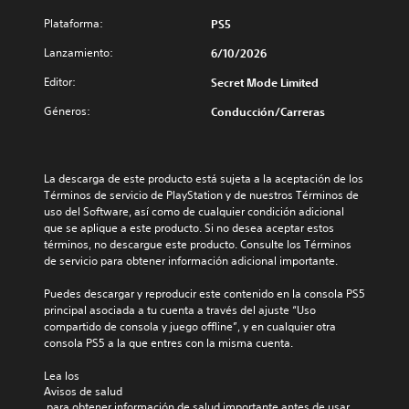
a
b
i
u
y
r
l
ó
Plataforma:
g
PS5
d
a
a
n
a
e
q
Lanzamiento:
d
6/10/2026
.
r
v
u
o
a
i
Editor:
Secret Mode Limited
e
d
l
s
S
s
e
j
u
Géneros:
Conducción/Carreras
e
e
l
u
a
a
n
j
e
l
i
u
s
g
i
d
e
i
o
z
La descarga de este producto está sujeta a la aceptación de los 
é
g
.
b
a
Términos de servicio de PlayStation y de nuestros Términos de 
n
o
c
i
uso del Software, así como de cualquier condición adicional 
t
e
i
l
que se aplique a este producto. Si no desea aceptar estos 
R
i
s
ó
i
términos, no descargue este producto. Consulte los Términos 
c
e
t
n
de servicio para obtener información adicional importante.
d
a
á
c
f
a
d
t
o
r
Puedes descargar y reproducir este contenido en la consola PS5 
e
d
o
r
o
principal asociada a tu cuenta a través del ajuste “Uso 
s
t
d
n
d
compartido de consola y juego offline”, y en cualquier otra 
d
a
e
t
a
consola PS5 a la que entres con la misma cuenta.
e
l
j
a
t
c
m
l
o
Lea los 
o
a
e
(
y
Avisos de salud
r
d
n
H
 para obtener información de salud importante antes de usar 