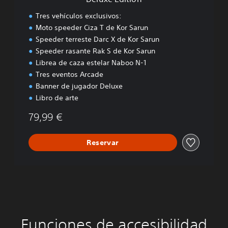
Tres vehículos exclusivos:
Moto speeder Ciza T de Kor Sarun
Speeder terreste Darc X de Kor Sarun
Speeder rasante Rak S de Kor Sarun
Librea de caza estelar Naboo N-1
Tres eventos Arcade
Banner de jugador Deluxe
Libro de arte
79,99 €
Reservar
Funciones de accesibilidad
T
C
S
R
D