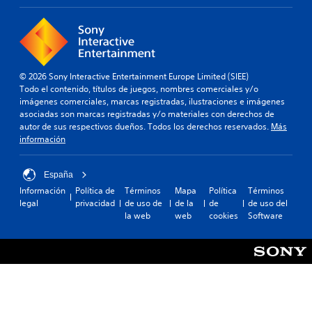
p
p
n
m
n
a
r
c
á
e
r
e
u
s
s
a
s
a
f
d
q
e
l
á
e
u
n
q
c
s
© 2026 Sony Interactive Entertainment Europe Limited (SIEE)
e
t
u
i
e
Todo el contenido, títulos de juegos, nombres comerciales y/o
s
a
i
l
n
imágenes comerciales, marcas registradas, ilustraciones e imágenes
e
n
e
d
s
asociadas son marcas registradas y/o materiales con derechos de
p
d
r
e
i
autor de sus respectivos dueños. Todos los derechos reservados.
Más
u
e
m
l
b
información
e
u
o
e
i
d
n
m
e
l
a
a
e
r
i
España
n
m
n
.
d
o
Información
Política de
Términos
Mapa
Política
Términos
a
t
a
í
legal
privacidad
de uso de
de la
de
de uso del
n
o
d
r
la web
web
cookies
Software
e
.
A
d
t
r
l
e
o
a
t
l
P
d
q
e
o
a
o
u
s
r
s
u
e
j
n
l
s
f
o
o
a
a
a