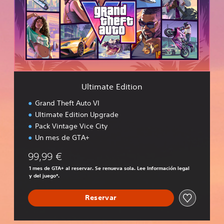
m
a
t
e
E
d
i
t
i
Ultimate Edition
o
n
Grand Theft Auto VI
Ultimate Edition Upgrade
Pack Vintage Vice City
Un mes de GTA+
99,99 €
1 mes de GTA+ al reservar. Se renueva sola. Lee Información legal
y del juego*.
Reservar