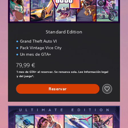
d
E
d
i
t
i
Standard Edition
o
n
Grand Theft Auto VI
Pack Vintage Vice City
Un mes de GTA+
79,99 €
1 mes de GTA+ al reservar. Se renueva sola. Lee Información legal
y del juego*.
Reservar
U
l
t
i