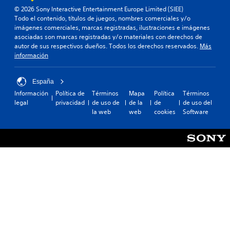
© 2026 Sony Interactive Entertainment Europe Limited (SIEE)
Todo el contenido, títulos de juegos, nombres comerciales y/o
imágenes comerciales, marcas registradas, ilustraciones e imágenes
asociadas son marcas registradas y/o materiales con derechos de
autor de sus respectivos dueños. Todos los derechos reservados.
Más
información
España
Información
Política de
Términos
Mapa
Política
Términos
legal
privacidad
de uso de
de la
de
de uso del
la web
web
cookies
Software