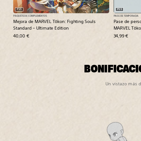
PS5
PS5
PAQUETE DE COMPLEMENTOS
PASE DE TEMPORADA
Mejora de MARVEL Tōkon: Fighting Souls
Pase de perso
Standard – Ultimate Edition
MARVEL Tōkon
40,00 €
34,99 €
BONIFICACI
Un vistazo más de