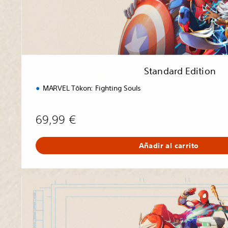
i
o
n
Standard Edition
MARVEL Tōkon: Fighting Souls
69,99 €
Añadir al carrito
U
l
t
i
m