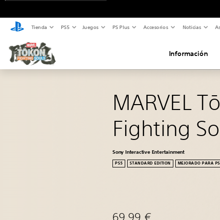
Tienda
PS5
Juegos
PS Plus
Accesorios
Noticias
As
Información
MARVEL Tō
Fighting So
Sony Interactive Entertainment
PS5
STANDARD EDITION
MEJORADO PARA PS
69,99 €