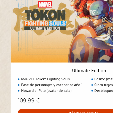
a
t
e
E
d
i
t
i
o
n
Ultimate Edition
MARVEL Tōkon: Fighting Souls
Cosmo (mas
Pase de personajes y escenarios año 1
Cinco traje
Howard el Pato (avatar de sala)
Desbloqueo
109,99 €