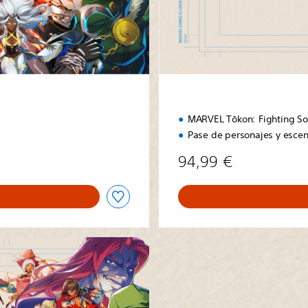
e
E
d
i
t
i
o
n
MARVEL Tōkon: Fighting So
Pase de personajes y escen
94,99 €