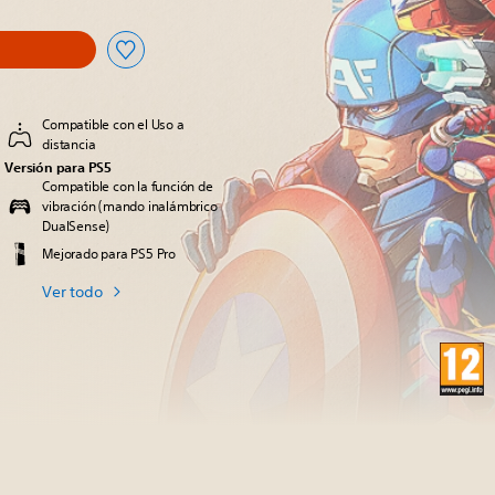
Compatible con el Uso a
distancia
Versión para PS5
Compatible con la función de
vibración (mando inalámbrico
DualSense)
Mejorado para PS5 Pro
Ver todo