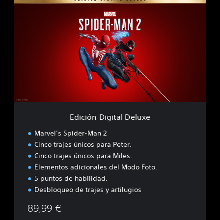
d
i
c
i
ó
n
D
i
g
i
t
a
Edición Digital Deluxe
l
D
Marvel’s Spider-Man 2
e
Cinco trajes únicos para Peter.
l
Cinco trajes únicos para Miles.
u
x
Elementos adicionales del Modo Foto.
e
5 puntos de habilidad.
Desbloqueo de trajes y artilugios
89,99 €