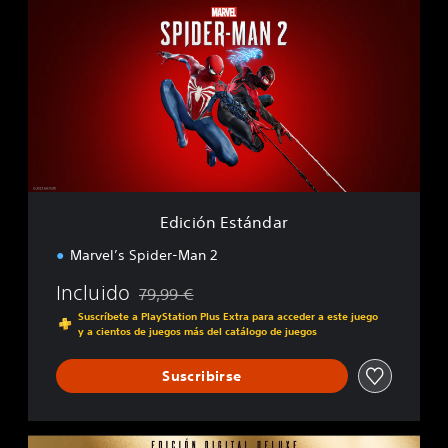
d
i
c
i
ó
n
E
s
t
á
n
d
Edición Estándar
a
r
Marvel’s Spider-Man 2
Incluido
79,99 €
Rebajado del precio original de 79,99 €
Suscríbete a PlayStation Plus Extra para acceder a este juego
y a cientos de juegos más del catálogo de juegos
Suscribirse
E