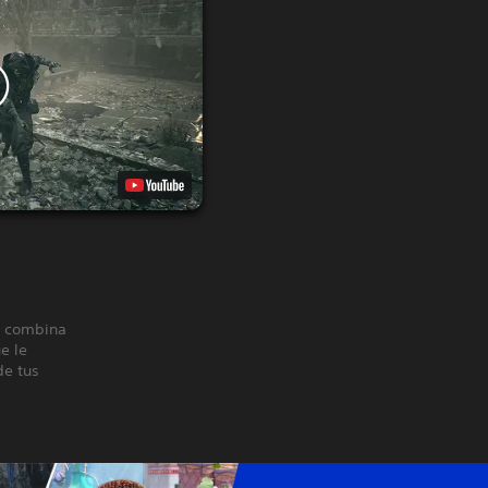
e combina
e le
de tus