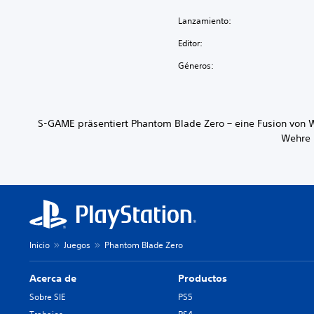
Lanzamiento:
Editor:
Géneros:
S-GAME präsentiert Phantom Blade Zero – eine Fusion von Wu
Wehre 
Inicio
Juegos
Phantom Blade Zero
Acerca de
Productos
Sobre SIE
PS5