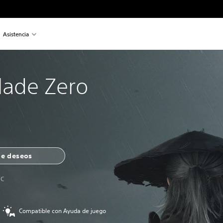
Asistencia
lade Zero
 de deseos
TC
Compatible con Ayuda de juego