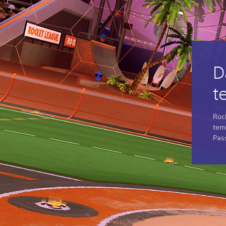
D
t
Roc
tem
Pas