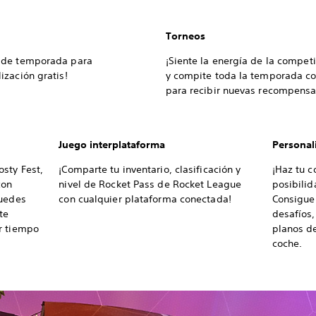
Torneos
 de temporada para
¡Siente la energía de la competi
zación gratis!
y compite toda la temporada con
para recibir nuevas recompensa
Juego interplataforma
Personali
sty Fest,
¡Comparte tu inventario, clasificación y
¡Haz tu c
con
nivel de Rocket Pass de Rocket League
posibilid
puedes
con cualquier plataforma conectada!
Consigue
te
desafíos,
r tiempo
planos d
coche.