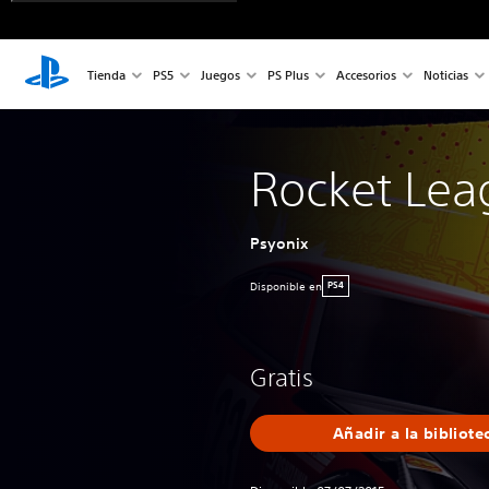
Tienda
PS5
Juegos
PS Plus
Accesorios
Noticias
Rocket Lea
Psyonix
Disponible en
PS4
Gratis
Añadir a la bibliote