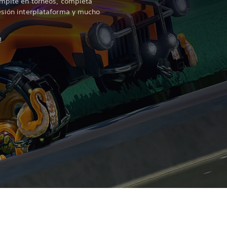
ompite en torneos, completa
esión interplataforma y mucho
!