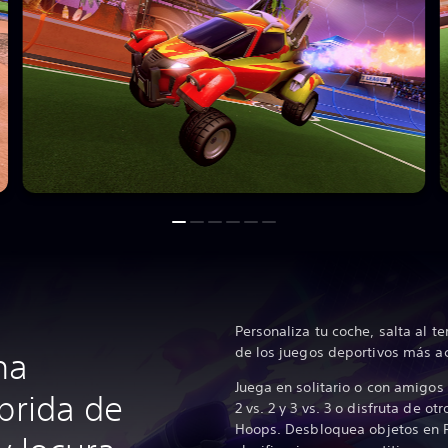
Personaliza tu coche, salta al t
de los juegos deportivos más a
na
Juega en solitario o con amigos 
brida de
2 vs. 2 y 3 vs. 3 o disfruta de 
Hoops. Desbloquea objetos en R