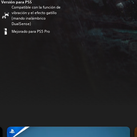
Versión para PS5
Compatible con la función de
vibración y el efecto gatillo
(mando inalámbrico
DualSense)
Mejorado para PS5 Pro