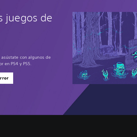
s juegos de
o asústate con algunos de
or en PS4 y PS5.
rror