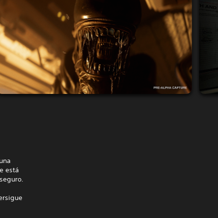
 una
e está
 seguro.
ersigue