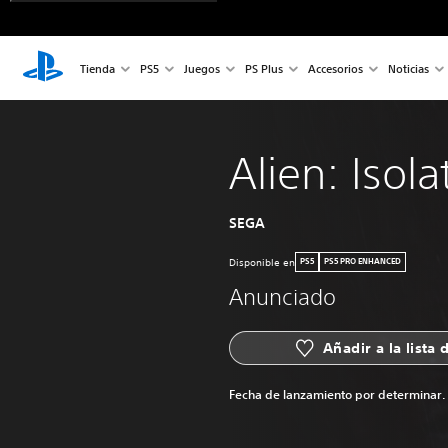
Tienda
PS5
Juegos
PS Plus
Accesorios
Noticias
Alien: Isola
SEGA
Disponible en
PS5
PS5 PRO ENHANCED
Anunciado
Añadir a la lista
Fecha de lanzamiento por determinar.