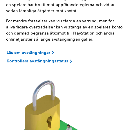
en spelare har brutit mot uppförandereglerna och vidtar
sedan lämpliga åtgärder mot kontot.
För mindre förseelser kan vi utfärda en varning, men för
allvarligare överträdelser kan vi stänga av en spelares konto
och därmed begränsa åtkomst till PlayStation och andra
onlinetjänster så länge avstängningen gäller.
Läs om avstängningar
Kontrollera avstängningsstatus