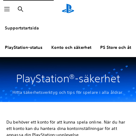
Sök
Supportstartsida
PlayStation-status
Konto och säkerhet
PS Store och åter
PlayStation®-säkerhet
Hitta säkerhetsverktyg och tips för spelare i alla åldrar.
Du behöver ett konto för att kunna spela online. När du har
ett konto kan du hantera dina kontoinställningar för att
anpassa din PlayStation-upplevelse.