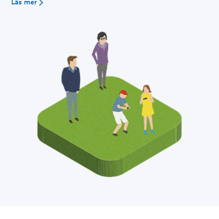
Läs mer