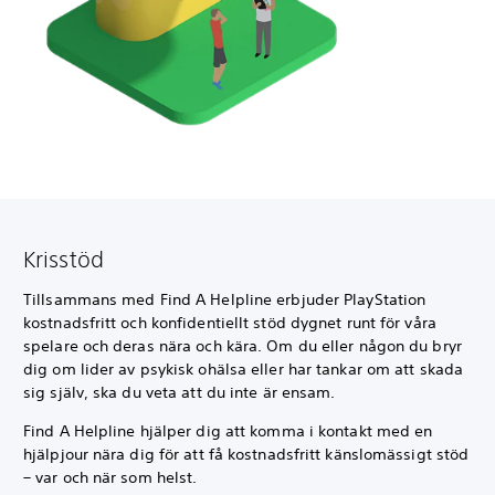
Krisstöd
Tillsammans med Find A Helpline erbjuder PlayStation
kostnadsfritt och konfidentiellt stöd dygnet runt för våra
spelare och deras nära och kära. Om du eller någon du bryr
dig om lider av psykisk ohälsa eller har tankar om att skada
sig själv, ska du veta att du inte är ensam.
Find A Helpline hjälper dig att komma i kontakt med en
hjälpjour nära dig för att få kostnadsfritt känslomässigt stöd
– var och när som helst.