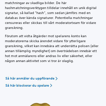
matchningar av skadliga bilder. De här
hashmatchningsverktygen tilldelar innehåll en unik digital
signatur, så kallad ”hash”, som sedan jämförs med en
databas över kända signaturer. Potentiella matchningar
censureras eller skickas till vårt moderatorteam för vidare
granskning.
Förutom att vidta åtgärder mot spelarens konto kan
moderatorerna skicka ärendet vidare för ytterligare
granskning, vilket kan innebära att underrätta polisen (eller
annan tillämplig myndighet) om överträdelsen innebär ett
hot mot anmälarens eller andras liv eller säkerhet, eller
någon annan aktivitet som vi tror är olaglig.
Så här anmäler du uppförande
Så här blockerar du spelare