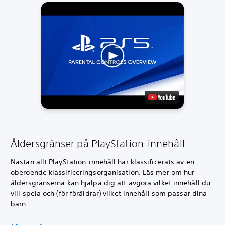
Åldersgränser på PlayStation-innehåll
Nästan allt PlayStation-innehåll har klassificerats av en
oberoende klassificeringsorganisation. Läs mer om hur
åldersgränserna kan hjälpa dig att avgöra vilket innehåll du
vill spela och (för föräldrar) vilket innehåll som passar dina
barn.