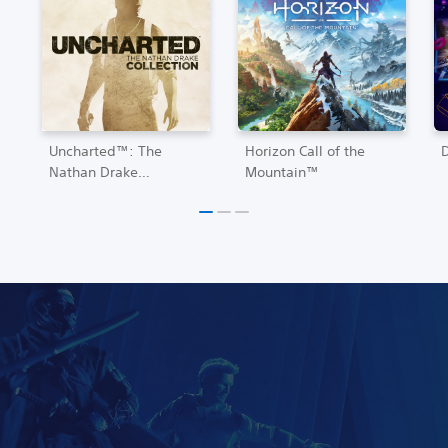
Uncharted™: The
Horizon Call of the
Nathan Drake
Mountain™
Collection