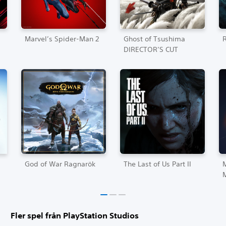
Marvel’s Spider-Man 2
Ghost of Tsushima
R
DIRECTOR’S CUT
God of War Ragnarök
The Last of Us Part II
Fler spel från PlayStation Studios