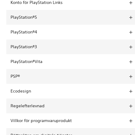
Konto för PlayStation Links
PlayStation®5
PlayStation®4
PlayStation®3
PlayStation®Vita
PSP®
Ecodesign
Regelefterlevnad
Villkor för programvaruprodukt