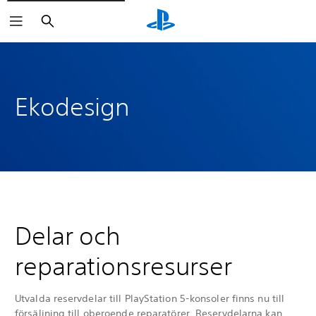
Sök
Ekodesign
Delar och
reparationsresurser
Utvalda reservdelar till PlayStation 5-konsoler finns nu till
försäljning till oberoende reparatörer. Reservdelarna kan