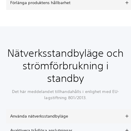
Förlänga produktens hållbarhet
Nätverksstandbyläge och
strömförbrukning i
standby
Det här meddelandet tillhandahålls i enlighet med EU-
lagstiftning 801/2013.
Använda nätverksstandbyläge
Avaktivera trådlösa anslutningar