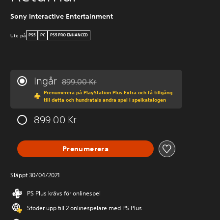
Sony Interactive Entertainment
Ute på
PS5
PC
PS5 PRO ENHANCED
Ingår
899.00 Kr
Nedsatt från ursprungspriset på 899.00 Kr
Prenumerera på PlayStation Plus Extra och få tillgång
till detta och hundratals andra spel i spelkatalogen
899.00 Kr
Prenumerera
Släppt 30/04/2021
PS Plus krävs för onlinespel
Stöder upp till 2 onlinespelare med PS Plus