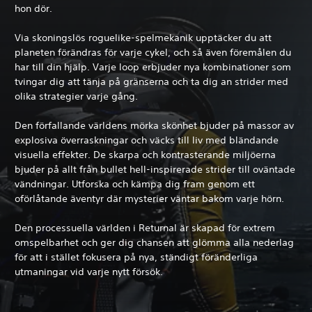
hon dör.
Via skoningslös roguelike-spelmekanik upptäcker du att
planeten förändras för varje cykel, och så även föremålen du
har till din hjälp. Varje loop erbjuder nya kombinationer som
tvingar dig att tänja på gränserna och ta dig an strider med
olika strategier varje gång.
Den förfallande världens mörka skönhet bjuder på massor av
explosiva överraskningar och väcks till liv med bländande
visuella effekter. De skarpa och kontrasterande miljöerna
bjuder på allt från bullet hell-inspirerade strider till oväntade
vändningar. Utforska och kämpa dig fram genom ett
oförlåtande äventyr där mysterier väntar bakom varje hörn.
Den processuella världen i Returnal är skapad för extrem
omspelbarhet och ger dig chansen att glömma alla nederlag
för att i stället fokusera på nya, ständigt föränderliga
utmaningar vid varje nytt försök.