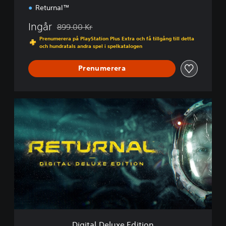
Returnal™
Ingår
899.00 Kr
Nedsatt från ursprungspriset på 899.00 Kr
Prenumerera på PlayStation Plus Extra och få tillgång till detta
och hundratals andra spel i spelkatalogen
Prenumerera
D
i
g
i
t
a
l
D
e
l
u
x
e
Digital Deluxe Edition