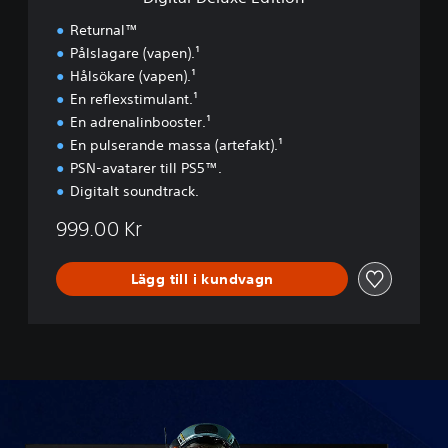
E
d
Returnal™
i
Pålslagare (vapen).¹
t
Hålsökare (vapen).¹
i
o
En reflexstimulant.¹
n
En adrenalinbooster.¹
En pulserande massa (artefakt).¹
PSN-avatarer till PS5™.
Digitalt soundtrack.
999.00 Kr
Lägg till i kundvagn