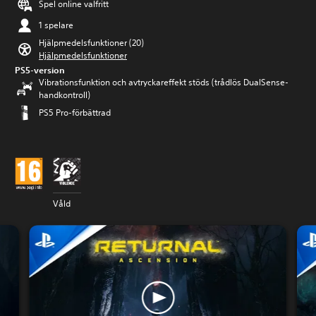
Spel online valfritt
1 spelare
Hjälpmedelsfunktioner (20)
Hjälpmedelsfunktioner
PS5-version
Vibrationsfunktion och avtryckareffekt stöds (trådlös DualSense-
handkontroll)
PS5 Pro-förbättrad
Våld